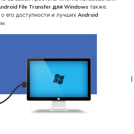
Советы по передаче данных iTunes
НОВИНКА
ndroid File Transfer для Windows
также.
Превратите свой iTunes в мощный
 о его доступности и лучших
Android
Переносите музыкальные
медиаменеджер за несколько простых шагов.
анных
плейлисты с одного
ы.
ПК.
потокового сервиса на
другой.
УЗНАЙТЕ БОЛЬШЕ