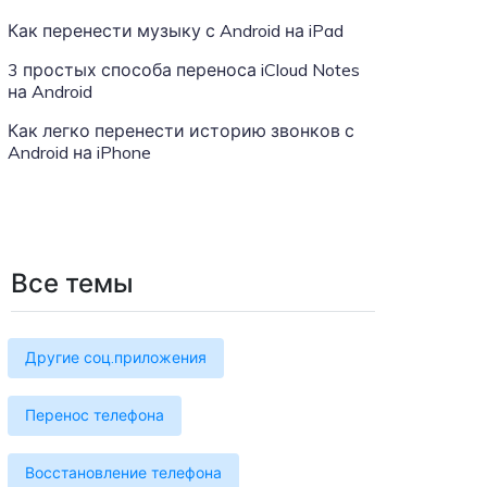
Больше событий
Как перенести музыку с Android на iPad
Присоединяйтесь к конкурсам и
лотереям MobileTrans здесь! Выиграйте
3 простых способа переноса iCloud Notes
бесплатную лицензию MobileTrans,
на Android
смартфоны и подарочные карты!
Как легко перенести историю звонков с
Android на iPhone
Все темы
Другие соц.приложения
Перенос телефона
Восстановление телефона