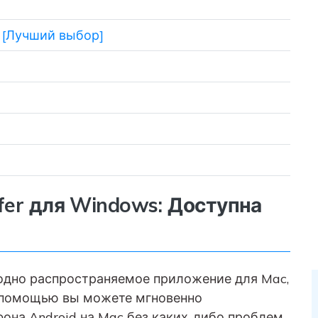
 [Лучший выбор]
nsfer для Windows: Доступна
вободно распространяемое приложение для Mac,
о помощью вы можете мгновенно
она Android на Mac без каких-либо проблем.