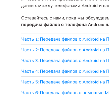
вашего нового Android.
и восстановление
данных между телефонами Android и в
Советы по передаче данных iCloud
Создавайте резервные
Оставайтесь с нами, пока мы обсуждае
копии для 18+ типов д
Знали ли вы, что iCloud можно использовать
и данных WhatsApp на 
для передачи данных смартфона?
передача файлов с телефона Android н
С легкостью
восстанавливайте
Часть 1: Передача файлов с Android на П
резервные копии.
Часть 2: Передача файлов с Android на П
Часть 3: Передача файлов с Android на 
Часть 4: Передача файлов с Android на 
Часть 5: Передача файлов с Android на
Часть 6: Передача файлов с помощью Mo