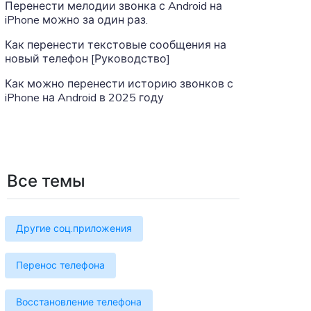
Больше событий
Перенести мелодии звонка с Android на
iPhone можно за один раз.
Присоединяйтесь к конкурсам и
лотереям MobileTrans здесь! Выиграйте
Как перенести текстовые сообщения на
бесплатную лицензию MobileTrans,
новый телефон [Руководство]
смартфоны и подарочные карты!
Как можно перенести историю звонков с
iPhone на Android в 2025 году
Все темы
Другие соц.приложения
Перенос телефона
Восстановление телефона