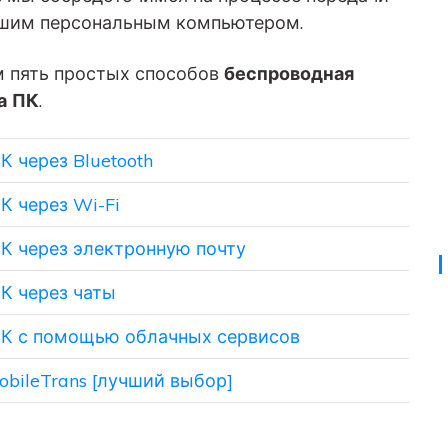
Советы по передаче данных iTunes
НОВИНКА
ашим персональным компьютером.
Превратите свой iTunes в мощный
Переносите музыкальные
медиаменеджер за несколько простых шагов.
м пять простых способов
беспроводная
анных
плейлисты с одного
ПК.
потокового сервиса на
а ПК
.
другой.
К через Bluetooth
УЗНАЙТЕ БОЛЬШЕ
К через Wi-Fi
ПК через электронную почту
ПК через чаты
 ПК с помощью облачных сервисов
bileTrans [лучший выбор]