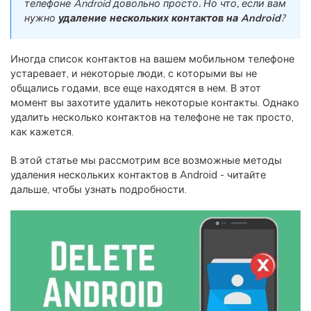
телефоне Android довольно просто. Но что, если вам
фотографии, видео и многое
нужно
удаление нескольких контактов на Android
?
другое со смартфона на смартфон,
со смартфона на ПК и наоборот.
Иногда список контактов на вашем мобильном телефоне
устаревает, и некоторые люди, с которыми вы не
Резервное копирование и
общались годами, все еще находятся в нем. В этот
восстановление
момент вы захотите удалить некоторые контакты. Однако
Создавайте резервные копии для
удалить несколько контактов на телефоне не так просто,
как кажется.
18+ типов данных и данных
WhatsApp на ПК. С легкостью
В этой статье мы рассмотрим все возможные методы
восстанавливайте резервные
удаления нескольких контактов в Android - читайте
копии.
дальше, чтобы узнать подробности.
Перенос плейлистов
НОВИНКА
Переносите музыкальные
плейлисты с одного потокового
сервиса на другой.