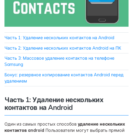
Приложение
Mutsapper
Передавайте данные WhatsApp &
Часть 1: Удаление нескольких контактов на Android
WhatsApp Business без сброса
Часть 2: Удаление нескольких контактов Android на ПК
настроек к заводским.
Часть 3: Массовое удаление контактов на телефоне
Samsung
Приложение MobileTrans
Передавайте данные смартфона,
Бонус: резервное копирование контактов Android перед
данные WhatsApp и файлы между
удалением
устройствами.
Часть 1: Удаление нескольких
контактов на Android
Один из самых простых способов
удаление нескольких
контактов android
Пользователи могут выбрать прямой