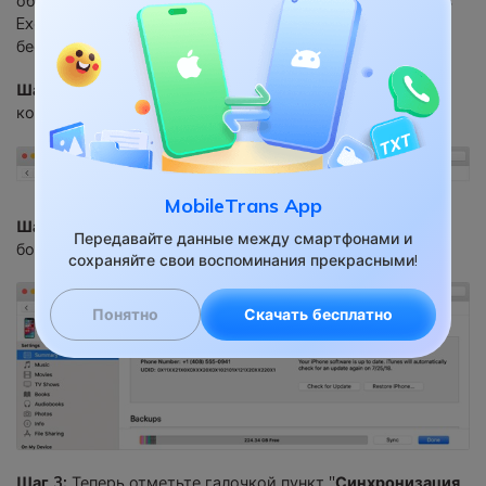
обеспечение или iCloud для экспорта контактов iPhone в
Excel. Вы можете использовать iTunes для этого
бесплатно.
Шаг 1: Открыть
iTunes и
подключить
iPhone к
компьютеру.
MobileTrans App
Шаг 2:
Нажмите на
"Информация"
вкладку в левом
Передавайте данные между смартфонами и
боковом меню.
сохраняйте свои воспоминания прекрасными!
Понятно
Скачать бесплатно
Шаг 3:
Теперь отметьте галочкой пункт "
Синхронизация