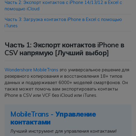
Часть 2: Экспорт контактов с iPhone 14/13/12 в Excel с
помощью iCloud
Приложение
Часть 3: Загрузка контактов iPhone в Excel с помощью
iTunes
Mutsapper
Передавайте данные WhatsApp &
Часть 1: Экспорт контактов iPhone в
WhatsApp Business без сброса
настроек к заводским.
CSV напрямую [Лучший выбор]
Приложение MobileTrans
Wondershare MobileTrans
это универсальное решение для
Передавайте данные смартфона,
резервного копирования и восстановления 18+ типов
данные WhatsApp и файлы между
данных и поддерживает 6000+ моделей смартфонов. Он
также может помочь вам экспортировать контакты
устройствами.
iPhone в CSV или VCF без iCloud или iTunes.
MobileTrans - Управление
контактами
Лучший инструмент для управления контактами!