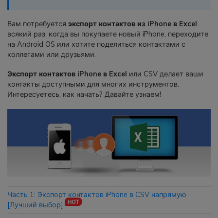
фотографии, видео и многое
другое со смартфона на смартфон,
Вам потребуется
экспорт контактов из iPhone в Excel
со смартфона на ПК и наоборот.
всякий раз, когда вы покупаете новый iPhone, переходите
на Android OS или хотите поделиться контактами с
коллегами или друзьями.
Резервное копирование и
восстановление
Экспорт контактов iPhone в Excel
или CSV делает ваши
Создавайте резервные копии для
контакты доступными для многих инструментов.
18+ типов данных и данных
Интересуетесь, как начать? Давайте узнаем!
WhatsApp на ПК. С легкостью
восстанавливайте резервные
копии.
Перенос плейлистов
НОВИНКА
Переносите музыкальные
плейлисты с одного потокового
Часть 1: Экспорт контактов iPhone в CSV напрямую
сервиса на другой.
[Лучший выбор]