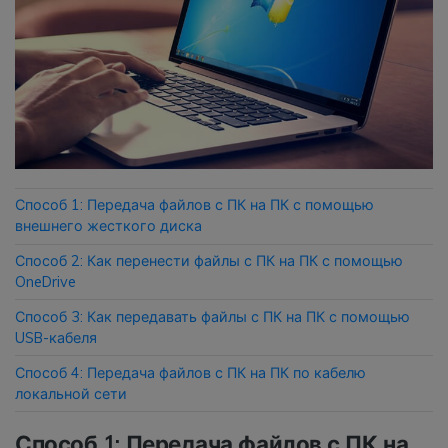
Приложение
Mutsapper
Передавайте данные WhatsApp &
WhatsApp Business без сброса
настроек к заводским.
Способ 1: Передача файлов с ПК на ПК с помощью
Приложение MobileTrans
внешнего жесткого диска
Передавайте данные смартфона,
Способ 2: Как перенести файлы с ПК на ПК с помощью
данные WhatsApp и файлы между
OneDrive
устройствами.
Способ 3: Как передавать файлы с ПК на ПК с помощью
USB-кабеля
Способ 4: Передача файлов с ПК на ПК по кабелю
локальной сети
Способ 1: Передача файлов с ПК на