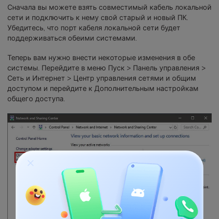
Сначала вы можете взять совместимый кабель локальной
сети и подключить к нему свой старый и новый ПК.
Убедитесь, что порт кабеля локальной сети будет
поддерживаться обеими системами.
Теперь вам нужно внести некоторые изменения в обе
системы. Перейдите в меню Пуск > Панель управления >
Сеть и Интернет > Центр управления сетями и общим
доступом и перейдите к Дополнительным настройкам
общего доступа.