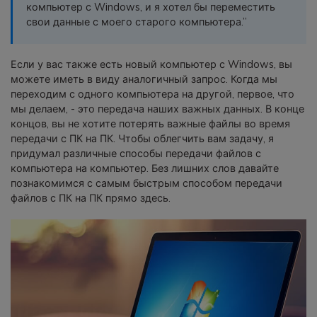
компьютер с Windows, и я хотел бы переместить
фотографии, видео и многое
свои данные с моего старого компьютера.”
другое со смартфона на смартфон,
со смартфона на ПК и наоборот.
Если у вас также есть новый компьютер с Windows, вы
можете иметь в виду аналогичный запрос. Когда мы
Резервное копирование и
переходим с одного компьютера на другой, первое, что
восстановление
мы делаем, - это передача наших важных данных. В конце
Создавайте резервные копии для
концов, вы не хотите потерять важные файлы во время
18+ типов данных и данных
передачи с ПК на ПК. Чтобы облегчить вам задачу, я
WhatsApp на ПК. С легкостью
придумал различные способы передачи файлов с
восстанавливайте резервные
компьютера на компьютер. Без лишних слов давайте
копии.
познакомимся с самым быстрым способом передачи
файлов с ПК на ПК прямо здесь.
Перенос плейлистов
НОВИНКА
Переносите музыкальные
плейлисты с одного потокового
сервиса на другой.