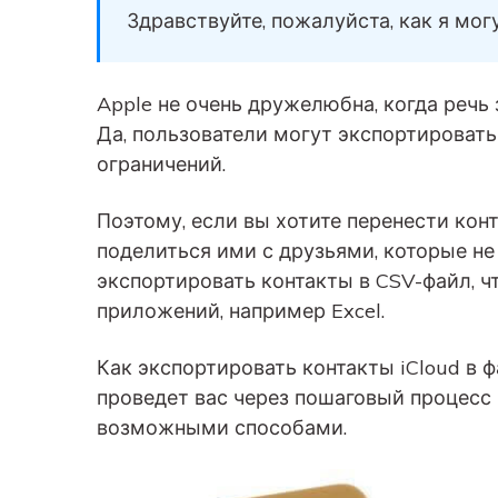
вашего нового Android.
и восстановление
Здравствуйте, пожалуйста, как я мог
Советы по передаче данных iCloud
Создавайте резервные
копии для 18+ типов д
Знали ли вы, что iCloud можно использовать
Apple не очень дружелюбна, когда речь з
и данных WhatsApp на 
для передачи данных смартфона?
С легкостью
Да, пользователи могут экспортировать 
восстанавливайте
ограничений.
резервные копии.
Поэтому, если вы хотите перенести кон
поделиться ими с друзьями, которые не
экспортировать контакты в CSV-файл, ч
приложений, например Excel.
Как экспортировать контакты iCloud в 
проведет вас через пошаговый процесс
возможными способами.