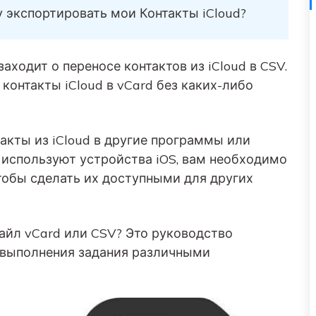
Советы по передаче данных iTunes
НОВИНКА
у экспортировать мои Контакты iCloud?
Превратите свой iTunes в мощный
Переносите музыкальные
медиаменеджер за несколько простых шагов.
анных
плейлисты с одного
аходит о переносе контактов из iCloud в CSV.
ПК.
потокового сервиса на
другой.
контакты iCloud в vCard без каких-либо
УЗНАЙТЕ БОЛЬШЕ
такты из iCloud в другие программы или
 используют устройства iOS, вам необходимо
тобы сделать их доступными для других
файл vCard или CSV? Это руководство
 выполнения задания различными