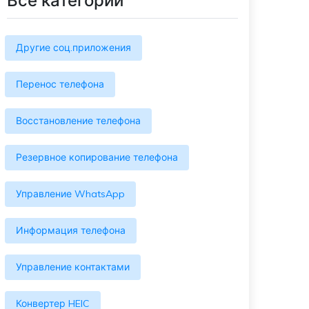
Все категории
Больше событий
Присоединяйтесь к конкурсам и
лотереям MobileTrans здесь! Выиграйте
Другие соц.приложения
бесплатную лицензию MobileTrans,
смартфоны и подарочные карты!
Перенос телефона
Восстановление телефона
Резервное копирование телефона
Управление WhatsApp
Информация телефона
Управление контактами
Конвертер HEIC