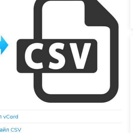
л vCard
файл CSV