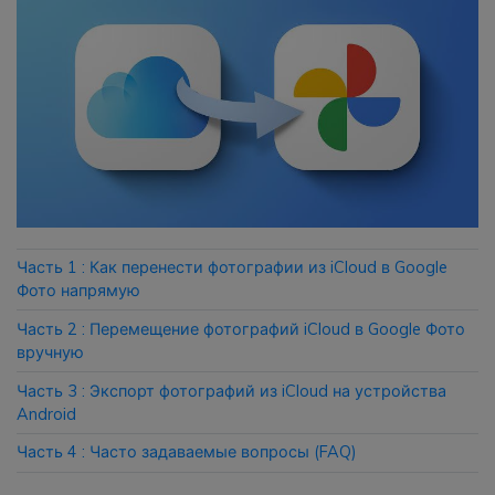
Приложение
Mutsapper
Передавайте данные WhatsApp &
WhatsApp Business без сброса
настроек к заводским.
Приложение MobileTrans
Часть 1 : Как перенести фотографии из iCloud в Google
Передавайте данные смартфона,
Фото напрямую
данные WhatsApp и файлы между
устройствами.
Часть 2 : Перемещение фотографий iCloud в Google Фото
вручную
Часть 3 : Экспорт фотографий из iCloud на устройства
Android
Часть 4 : Часто задаваемые вопросы (FAQ)