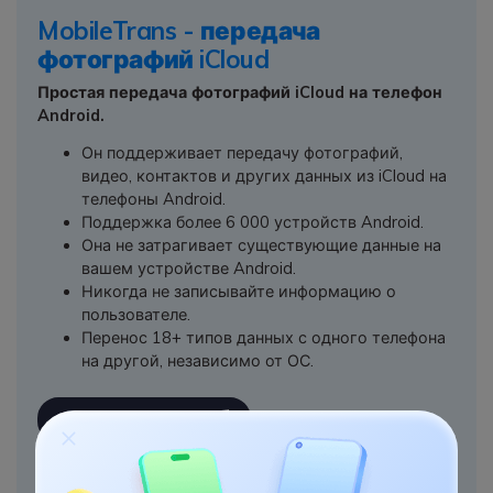
MobileTrans - передача
фотографий iCloud
Простая передача фотографий iCloud на телефон
Android.
Он поддерживает передачу фотографий,
видео, контактов и других данных из iCloud на
телефоны Android.
Поддержка более 6 000 устройств Android.
Она не затрагивает существующие данные на
вашем устройстве Android.
Никогда не записывайте информацию о
пользователе.
Перенос 18+ типов данных с одного телефона
на другой, независимо от ОС.
СКАЧАТЬ БЕСПЛАТНО
СКАЧАТЬ БЕСПЛАТНО