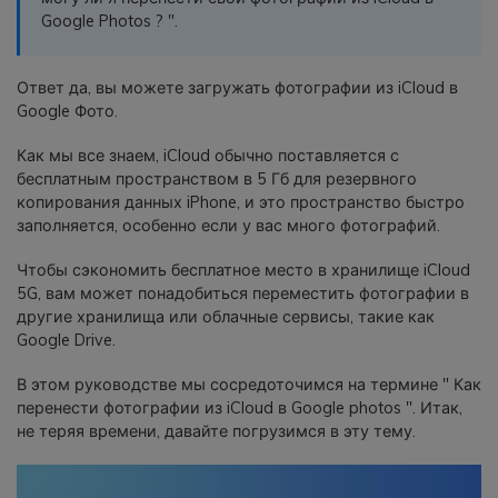
фотографии, видео и многое
Google Photos ? ".
другое со смартфона на смартфон,
со смартфона на ПК и наоборот.
Ответ да, вы можете загружать фотографии из iCloud в
Google Фото.
Резервное копирование и
восстановление
Как мы все знаем, iCloud обычно поставляется с
бесплатным пространством в 5 Гб для резервного
Создавайте резервные копии для
копирования данных iPhone, и это пространство быстро
18+ типов данных и данных
заполняется, особенно если у вас много фотографий.
WhatsApp на ПК. С легкостью
восстанавливайте резервные
Чтобы сэкономить бесплатное место в хранилище iCloud
копии.
5G, вам может понадобиться переместить фотографии в
другие хранилища или облачные сервисы, такие как
Google Drive.
Перенос плейлистов
НОВИНКА
В этом руководстве мы сосредоточимся на термине " Как
Переносите музыкальные
перенести фотографии из iCloud в Google photos ". Итак,
плейлисты с одного потокового
не теряя времени, давайте погрузимся в эту тему.
сервиса на другой.