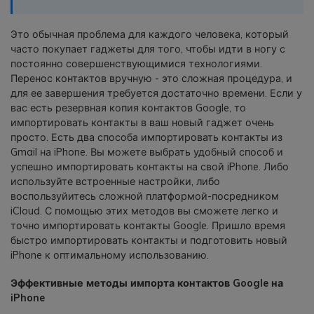
фотографии, видео и многое
другое со смартфона на смартфон,
Это обычная проблема для каждого человека, который
со смартфона на ПК и наоборот.
часто покупает гаджеты для того, чтобы идти в ногу с
постоянно совершенствующимися технологиями.
Перенос контактов вручную - это сложная процедура, и
Резервное копирование и
для ее завершения требуется достаточно времени. Если у
восстановление
вас есть резервная копия контактов Google, то
Создавайте резервные копии для
импортировать контакты в ваш новый гаджет очень
18+ типов данных и данных
просто. Есть два способа импортировать контакты из
WhatsApp на ПК. С легкостью
Gmail на iPhone. Вы можете выбрать удобный способ и
восстанавливайте резервные
успешно импортировать контакты на свой iPhone. Либо
копии.
используйте встроенные настройки, либо
воспользуйитесь сложной платформой-посредником
iCloud. С помощью этих методов вы сможете легко и
Перенос плейлистов
точно импортировать контакты Google. Пришло время
НОВИНКА
быстро импортировать контакты и подготовить новый
iPhone к оптимальному использованию.
Переносите музыкальные
плейлисты с одного потокового
Эффективные методы импорта контактов Google на
сервиса на другой.
iPhone