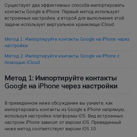
Существует два эффективных способа импортировать
контакты Google в iPhone. Первый метод использует
Приложение
встроенные настройки, а второй для выполнения этой
задачи использует виртуальное хранилище iCloud.
Mutsapper
Передавайте данные WhatsApp &
Метод 1: Импортируйте контакты Google на iPhone через
WhatsApp Business без сброса
настройки
настроек к заводским.
Метод 2: Импортируйте контакты Google на iPhone с
помощью iCloud
Приложение MobileTrans
Метод 1: Импортируйте контакты
Передавайте данные смартфона,
данные WhatsApp и файлы между
Google на iPhone через настройки
устройствами.
В приведенном ниже обсуждении вы узнаете, как
импортировать контакты из Google в iPhone напрямую,
используя настройки платформы iOS. Вид встроенных
настроек iPhone зависит от версии iOS. Приведенный
ниже метод соответствует версии iOS 10.