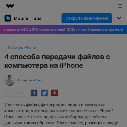
MobileTrans
Открыть приложение
Рекомендуемые продукты
Цифровая креативность AIGC
ать HEIC в JPG на компьютере? 🖼 Вот у нас 4 удивительных метода!
🍀 Узна
Продукты
Бизнес
Управление данными
Обзор
Цены
О нас
Перенос iPhone
ПК
Решения
4 способа передачи файлов с
Новости
Скидки до 50%
Цены для версий Windows
Перенос данных WhatsApp
компьютера на iPhone
Переносите данные WhatsApp со
Покупка
Центр поддержки
Цены для версий Mac
смартфона на смартфон,
Автор:
Axel Nash
|
создавайте резервные копии
WhatsApp и других социальных
Поддержка
Блог
Цены для Android
приложений на ПК и
восстанавливайте данные.
Популярные темы
У вас есть файлы, фотографии, видео и музыка на
Узнайте больше
компьютере, которые вы хотите перенести на iPhone?
Популярные темы
iTunes является стандартным выбором для обмена
Перенос данных смартфона
данными таким образом. Тем не менее, различные люди
Скачать
Передавайте сообщения,
Конкурсы и мероприятия