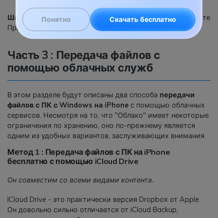
Шаг 7 :
Когда вы будете готовы к синхронизации, нажмите
Понятно
Скачать бесплатно
Применить.
Часть 3 : Передача файлов с
помощью облачных служб
В этом разделе будут описаны два способа
передачи
файлов с ПК с Windows на iPhone
с помощью облачных
сервисов. Несмотря на то, что "Облако" имеет некоторые
ограничения по хранению, оно по-прежнему является
одним из удобных вариантов, заслуживающих внимания.
Метод 1 : Передача файлов с ПК на iPhone
бесплатно с помощью iCloud Drive
Он совместим со всеми видами контента.
ICloud Drive - это практически версия Dropbox от Apple.
Он довольно сильно отличается от iCloud Backup,