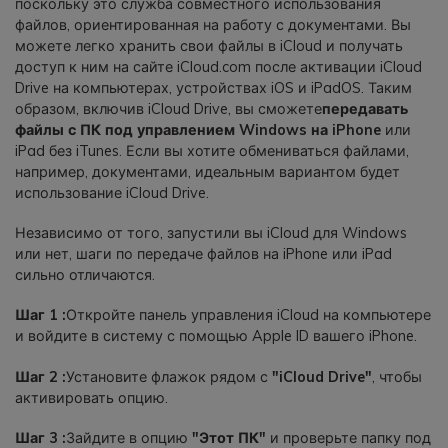
поскольку это служба совместного использования
файлов, ориентированная на работу с документами. Вы
можете легко хранить свои файлы в iCloud и получать
доступ к ним на сайте iCloud.com после активации iCloud
Drive на компьютерах, устройствах iOS и iPadOS. Таким
образом, включив iCloud Drive, вы сможете
передавать
файлы с ПК под управлением Windows на iPhone
или
iPad без iTunes. Если вы хотите обмениваться файлами,
например, документами, идеальным вариантом будет
использование iCloud Drive.
Независимо от того, запустили вы iCloud для Windows
или нет, шаги по передаче файлов на iPhone или iPad
сильно отличаются.
Шаг 1 :
Откройте панель управления iCloud на компьютере
и войдите в систему с помощью Apple ID вашего iPhone.
Шаг 2 :
Установите флажок рядом с
"iCloud Drive"
, чтобы
активировать опцию.
Шаг 3 :
Зайдите в опцию
"Этот ПК"
и проверьте папку под