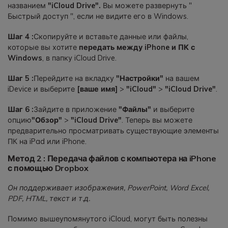
названием
"iCloud Drive".
Вы можете развернуть "
Быстрый доступ ", если не видите его в Windows.
Шаг 4 :
Скопируйте и вставьте данные или файлы,
которые вы хотите
передать между iPhone и ПК с
Windows
, в папку iCloud Drive.
Шаг 5 :
Перейдите на вкладку
"Настройки"
на вашем
iDevice и выберите
[ваше имя]
>
"iCloud"
>
"iCloud Drive"
.
Шаг 6 :
Зайдите в приложение
"Файлы"
и выберите
опцию
"Обзор"
>
"iCloud Drive"
. Теперь вы можете
предварительно просматривать существующие элементы
ПК на iPad или iPhone.
Метод 2 : Передача файлов с компьютера на iPhone
с помощью Dropbox
Он поддерживает изображения, PowerPoint, Word Excel,
PDF, HTML, текст и т.д.
Помимо вышеупомянутого iCloud, могут быть полезны