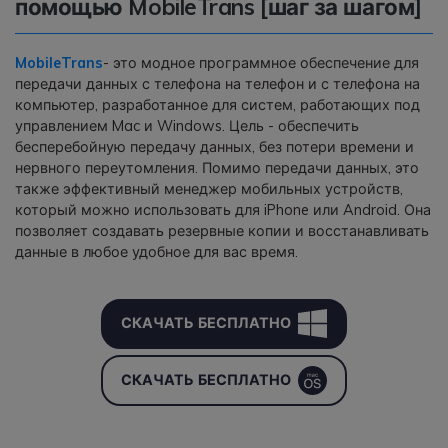
помощью MobileTrans [шаг за шагом]
Приложение
MobileTrans
- это модное программное обеспечение для
передачи данных с телефона на телефон и с телефона на
Mutsapper
компьютер, разработанное для систем, работающих под
Передавайте данные WhatsApp &
управлением Mac и Windows. Цель - обеспечить
WhatsApp Business без сброса
бесперебойную передачу данных, без потери времени и
настроек к заводским.
нервного переутомления. Помимо передачи данных, это
также эффективный менеджер мобильных устройств,
который можно использовать для iPhone или Android. Она
Приложение MobileTrans
позволяет создавать резервные копии и восстанавливать
Передавайте данные смартфона,
данные в любое удобное для вас время.
данные WhatsApp и файлы между
устройствами.
СКАЧАТЬ БЕСПЛАТНО
СКАЧАТЬ БЕСПЛАТНО