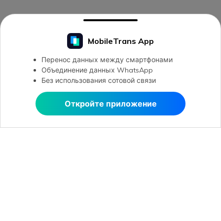
MobileTrans App
Перенос данных между смартфонами
Объединение данных WhatsApp
Без использования сотовой связи
Откройте приложение
Открыть в MobileTrans
Открыть в MobileTrans
Рекомендуемые ПО
Wondershare