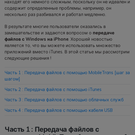
находят его немного сложным, поскольку он не идеален и
фотографии, видео и многое
содержит определенные проблемы, например, он
другое со смартфона на смартфон,
несколько раз разбивался и работал медленно.
со смартфона на ПК и наоборот.
В результате многие пользователи оказались в
замешательстве и задаются вопросом о
передаче
Резервное копирование и
файлов с Windows на iPhone
. Хорошей новостью
восстановление
является то, что вы можете использовать множество
Создавайте резервные копии для
приложений вместо iTunes. В этой статье мы рассмотрим
18+ типов данных и данных
следующие решения !
WhatsApp на ПК. С легкостью
восстанавливайте резервные
Часть 1 : Передача файлов с помощью MobileTrans [шаг за
копии.
шагом]
Часть 2 : Передача файлов с помощью iTunes
Перенос плейлистов
Часть 3 : Передача файлов с помощью облачных служб
НОВИНКА
Переносите музыкальные
Часть 4 : Передача файлов с помощью кабеля USB
плейлисты с одного потокового
сервиса на другой.
Часть 1 : Передача файлов с