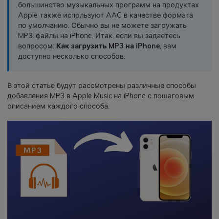
большинство музыкальных программ на продуктах
фотографии, видео и многое
Apple также используют AAC в качестве формата
другое со смартфона на смартфон,
по умолчанию. Обычно вы не можете загружать
со смартфона на ПК и наоборот.
MP3-файлы на iPhone. Итак, если вы задаетесь
вопросом:
Как загрузить MP3 на iPhone
, вам
Резервное копирование и
доступно несколько способов.
восстановление
Создавайте резервные копии для
В этой статье будут рассмотрены различные способы
18+ типов данных и данных
добавления MP3 в Apple Music на iPhone с пошаговым
WhatsApp на ПК. С легкостью
описанием каждого способа.
восстанавливайте резервные
копии.
Перенос плейлистов
НОВИНКА
Переносите музыкальные
плейлисты с одного потокового
сервиса на другой.