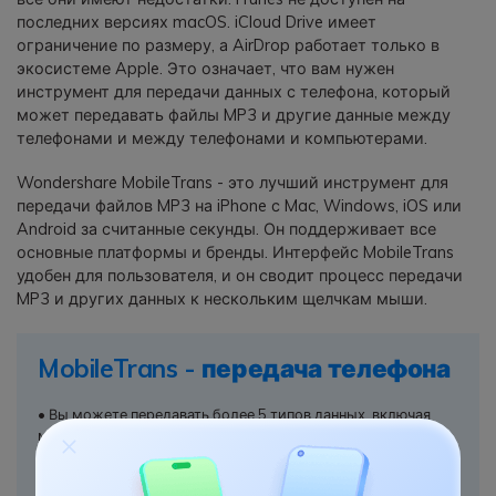
последних версиях macOS. iCloud Drive имеет
ограничение по размеру, а AirDrop работает только в
экосистеме Apple. Это означает, что вам нужен
инструмент для передачи данных с телефона, который
может передавать файлы MP3 и другие данные между
телефонами и между телефонами и компьютерами.
Wondershare MobileTrans - это лучший инструмент для
передачи файлов MP3 на iPhone с Mac, Windows, iOS или
Android за считанные секунды. Он поддерживает все
основные платформы и бренды. Интерфейс MobileTrans
удобен для пользователя, и он сводит процесс передачи
MP3 и других данных к нескольким щелчкам мыши.
MobileTrans - передача телефона
• Вы можете передавать более 5 типов данных, включая
музыку, непосредственно с настольного компьютера на
смартфон.