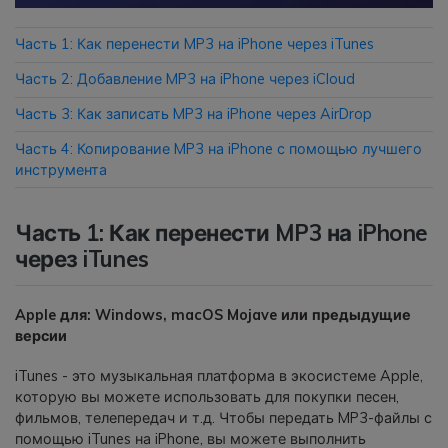
Часть 1: Как перенести MP3 на iPhone через iTunes
Приложение
Часть 2: Добавление MP3 на iPhone через iCloud
Mutsapper
Часть 3: Как записать MP3 на iPhone через AirDrop
Передавайте данные WhatsApp &
WhatsApp Business без сброса
Часть 4: Копирование MP3 на iPhone с помощью лучшего
настроек к заводским.
инструмента
Приложение MobileTrans
Часть 1: Как перенести MP3 на iPhone
Передавайте данные смартфона,
через iTunes
данные WhatsApp и файлы между
устройствами.
Apple для: Windows, macOS Mojave или предыдущие
версии
iTunes - это музыкальная платформа в экосистеме Apple,
которую вы можете использовать для покупки песен,
фильмов, телепередач и т.д. Чтобы передать MP3-файлы с
помощью iTunes на iPhone, вы можете выполнить