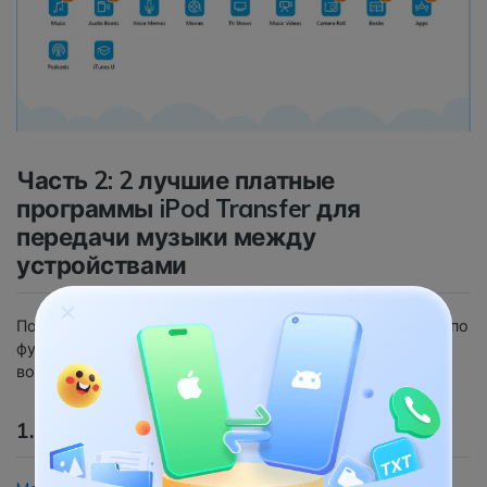
Часть 2: 2 лучшие платные
программы iPod Transfer для
передачи музыки между
устройствами
Поскольку бесплатные инструменты часто ограничены по
функционалу, Вы сможете получить больше
возможностей в следующих платных решениях:
1. MobileTrans - Phone Transfer