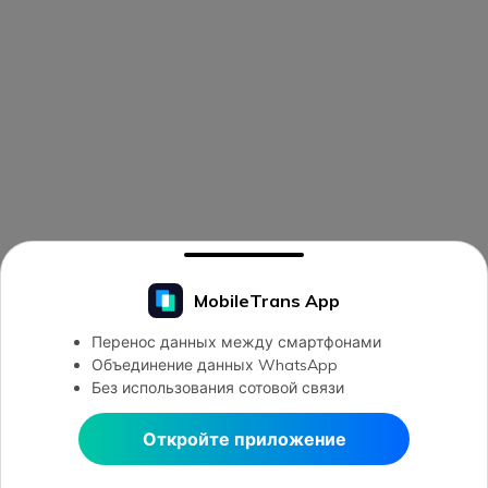
MobileTrans App
Перенос данных между смартфонами
Объединение данных WhatsApp
Без использования сотовой связи
Откройте приложение
Открыть в MobileTrans
Открыть в MobileTrans