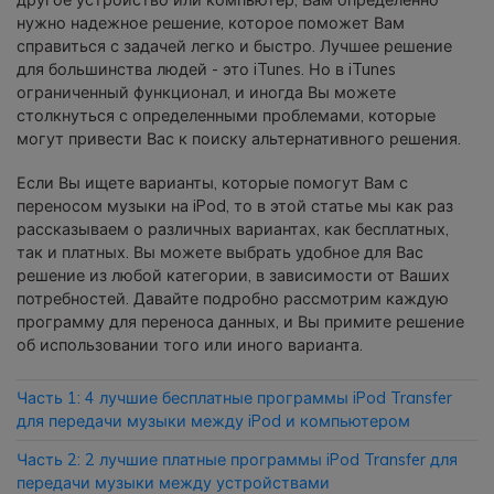
другое устройство или компьютер, Вам определенно
фотографии, видео и многое
нужно надежное решение, которое поможет Вам
другое со смартфона на смартфон,
справиться с задачей легко и быстро. Лучшее решение
со смартфона на ПК и наоборот.
для большинства людей - это iTunes. Но в iTunes
ограниченный функционал, и иногда Вы можете
столкнуться с определенными проблемами, которые
Резервное копирование и
могут привести Вас к поиску альтернативного решения.
восстановление
Если Вы ищете варианты, которые помогут Вам с
Создавайте резервные копии для
переносом музыки на iPod, то в этой статье мы как раз
18+ типов данных и данных
рассказываем о различных вариантах, как бесплатных,
WhatsApp на ПК. С легкостью
так и платных. Вы можете выбрать удобное для Вас
восстанавливайте резервные
решение из любой категории, в зависимости от Ваших
копии.
потребностей. Давайте подробно рассмотрим каждую
программу для переноса данных, и Вы примите решение
Перенос плейлистов
об использовании того или иного варианта.
НОВИНКА
Часть 1: 4 лучшие бесплатные программы iPod Transfer
Переносите музыкальные
для передачи музыки между iPod и компьютером
плейлисты с одного потокового
сервиса на другой.
Часть 2: 2 лучшие платные программы iPod Transfer для
передачи музыки между устройствами