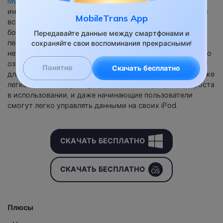
MobileTrans-Phone Transfer
- один из лучших
инструментов для управления данными на Вашем iPod и
MobileTrans App
всех устройствах. Поддерживает все устройства iOS и
большинство моделей устройств Android, позволяя
Передавайте данные между смартфонами и
передавать данные с одного устройства на другое
сохраняйте свои воспоминания прекрасными!
независимо от платформы, на которой оно работает. Это
означает, что Вы можете использовать этот инструмент
Понятно
Скачать бесплатно
для передачи данных с iPod на устройство Android так же
легко, как и на другое устройство iOS. Программа проста
в использовании, и даже начинающие пользователи
смогут легко управлять данными на своих iPod.
СКАЧАТЬ БЕСПЛАТНО
СКАЧАТЬ БЕСПЛАТНО
Плюсы