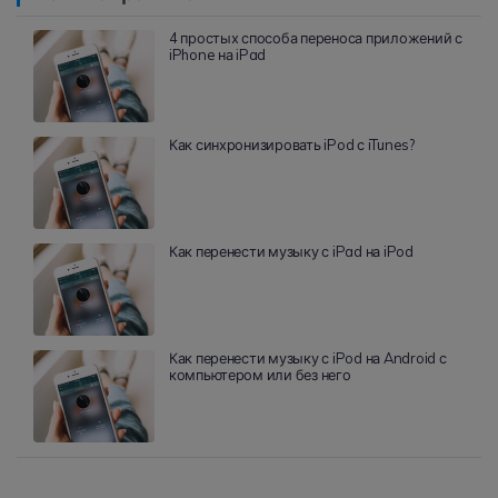
4 простых способа переноса приложений с
iPhone на iPad
Как синхронизировать iPod с iTunes?
Как перенести музыку с iPad на iPod
Как перенести музыку с iPod на Android с
компьютером или без него