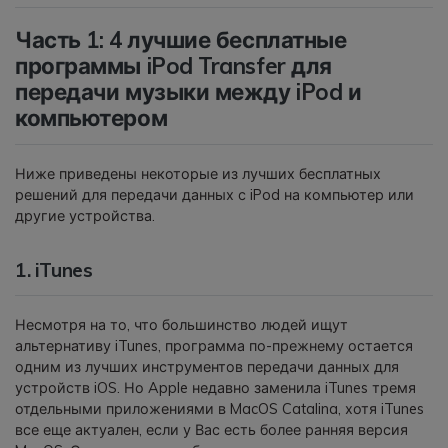
Часть 1: 4 лучшие бесплатные
Приложение
программы iPod Transfer для
передачи музыки между iPod и
Mutsapper
компьютером
Передавайте данные WhatsApp &
WhatsApp Business без сброса
настроек к заводским.
Ниже приведены некоторые из лучших бесплатных
решений для передачи данных с iPod на компьютер или
другие устройства.
Приложение MobileTrans
Передавайте данные смартфона,
1. iTunes
данные WhatsApp и файлы между
устройствами.
Несмотря на то, что большинство людей ищут
альтернативу iTunes, программа по-прежнему остается
одним из лучших инструментов передачи данных для
устройств iOS. Но Apple недавно заменила iTunes тремя
отдельными приложениями в MacOS Catalina, хотя iTunes
все еще актуален, если у Вас есть более ранняя версия