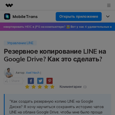
MobileTrans
Открыть приложение
Рекомендуемые продукты
Цифровая креативность AIGC
тировать HEIC в JPG на компьютере? 🖼 Вот у нас 4 удивительных метода!

Продукты
Бизнес
Управление данными
Обзор
Цены
О нас
Управление LINE
ПК
Решения
Резервное копирование LINE на
Новости
Скидки до 50%
Цены для версий Windows
Перенос данных WhatsApp
Google Drive? Как это сделать?
Переносите данные WhatsApp со
Покупка
Центр поддержки
Цены для версий Mac
смартфона на смартфон,
Автор:
Axel Nash
|
создавайте резервные копии
WhatsApp и других социальных
Поддержка
Блог
Цены для Android
приложений на ПК и
Комментарии（）
восстанавливайте данные.
Популярные темы
Узнайте больше
"Как создать резервную копию LINE на Google
Популярные темы
Перенос данных смартфона
Диске? Я хочу научиться сохранять историю чатов
Скачать
LINE на облаке Google Drive, чтобы мне было проще
Передавайте сообщения,
Конкурсы и мероприятия