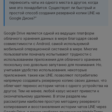
переносить чаты из одного места в другое, когда
фотографии, видео и многое
мне это понадобится. Существует ли быстрый и
другое со смартфона на смартфон,
простой способ создания резервной копии LINE на
со смартфона на ПК и наоборот.
Google Диске?"
Резервное копирование и
Google Drive является одной из ведущих платформ
восстановление
облачного хранения данных в мире благодаря своей
Создавайте резервные копии для
совместимости с Android, самой используемой
18+ типов данных и данных
мобильной операционной системой в мире. Многие
WhatsApp на ПК. С легкостью
пользователи поначалу испытывают трудности с
восстанавливайте резервные
использованием приложения для облачного хранения,
копии.
поскольку оно довольно запутанно для понимания. Но,
учитывая удобство использования, некоторые
приложения, такие как LINE, позволяют потребителю
Перенос плейлистов
напрямую создавать резервную копию своих данных, что
НОВИНКА
облегчает перенос истории чатов с одного устройства на
другое. Тем не менее, любой казус может привести к
Переносите музыкальные
окончательному удалению. В этом разделе мы
плейлисты с одного потокового
рассмотрим наиболее простую методику резервного
сервиса на другой.
копирования и восстановления истории чатов LINE через
Google Drive, а также удобство приложения MobileTrans.