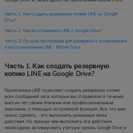
Приложение
Часть 1. Как создать резервную копию LINE на Google
Drive?
Mutsapper
Часть 2. Как восстановить LINE с Google Drive?
Передавайте данные WhatsApp &
Часть 3. Лучшая программа для резервного копирования
WhatsApp Business без сброса
и восстановления LINE - MobileTrans:
настроек к заводским.
Часть 1. Как создать резервную
Приложение MobileTrans
копию LINE на Google Drive?
Передавайте данные смартфона,
данные WhatsApp и файлы между
устройствами.
Приложение LINE позволяет создать резервную копию
всех сообщений чата, которые вы отправляли в течение
многих лет своим близким или профессиональным
знакомым, с помощью встроенной функции. Все, что вам
нужно сделать, - это выполнить указанные ниже
действия. Но прежде чем выполнять эти действия,
необходимо активировать учетную запись Google Drive и