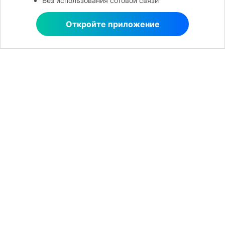
Без использования сотовой связи
Откройте приложение
Открыть в MobileTrans
Рекомендуемые ПО
Wondershare
Центр помощи
Мы в соцсетях