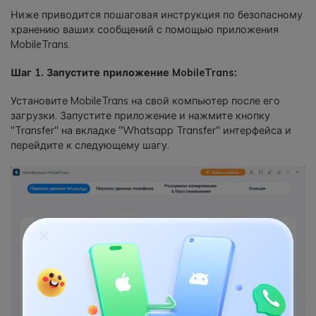
Ниже приводится пошаговая инструкция по безопасному
хранению ваших сообщений с помощью приложения
MobileTrans.
Шаг 1. Запустите приложение MobileTrans:
Установите MobileTrans на свой компьютер после его
загрузки. Запустите приложение и нажмите кнопку
"Transfer" на вкладке "Whatsapp Transfer" интерфейса и
перейдите к следующему шагу.