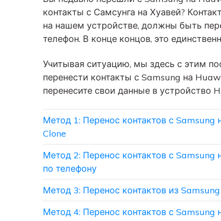
вашего нового Android.
и восстановление
контакты с Самсунга на Хуавей? Конта
Советы по передаче данных iCloud
на нашем устройстве, должны быть пер
Создавайте резервные
копии для 18+ типов д
телефон. В конце концов, это единстве
Знали ли вы, что iCloud можно использовать
и данных WhatsApp на 
для передачи данных смартфона?
С легкостью
Учитывая ситуацию, мы здесь с этим по
восстанавливайте
перенести контакты с Samsung на Huawe
резервные копии.
перенесите свои данные в устройство H
Метод 1: Перенос контактов с Samsung
Clone
Метод 2: Перенос контактов с Samsung 
по телефону
Метод 3: Перенос контактов из Samsung
Метод 4: Перенос контактов с Samsung 