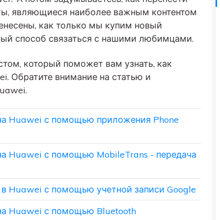
Советы по передаче данных iTunes
НОВИНКА
кты, являющиеся наиболее важным контентом
Превратите свой iTunes в мощный
енесены, как только мы купим новый
Переносите музыкальные
медиаменеджер за несколько простых шагов.
анных
плейлисты с одного
нный способ связаться с нашими любимцами.
ПК.
потокового сервиса на
другой.
стом, который поможет вам узнать, как
i. Обратите внимание на статью и
УЗНАЙТЕ БОЛЬШЕ
uawei.
 на Huawei с помощью приложения Phone
на Huawei с помощью MobileTrans - передача
 в Huawei с помощью учетной записи Google
на Huawei с помощью Bluetooth