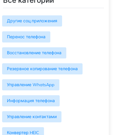
Все категории
Больше событий
Присоединяйтесь к конкурсам и
лотереям MobileTrans здесь! Выиграйте
Другие соц.приложения
бесплатную лицензию MobileTrans,
смартфоны и подарочные карты!
Перенос телефона
Восстановление телефона
Резервное копирование телефона
Управление WhatsApp
Информация телефона
Управление контактами
Конвертер HEIC