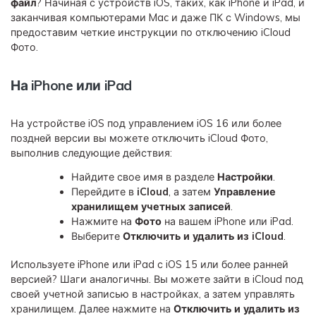
файл
? Начиная с устройств iOS, таких, как iPhone и iPad, и
заканчивая компьютерами Mac и даже ПК с Windows, мы
предоставим четкие инструкции по отключению iCloud
Фото.
На iPhone или iPad
На устройстве iOS под управлением iOS 16 или более
поздней версии вы можете отключить iCloud Фото,
выполнив следующие действия:
Найдите свое имя в разделе
Настройки
.
Перейдите в
iCloud
, а затем
Управление
хранилищем учетных записей
.
Нажмите на
Фото
на вашем iPhone или iPad.
Выберите
Отключить и удалить из iCloud
.
Используете iPhone или iPad с iOS 15 или более ранней
версией? Шаги аналогичны. Вы можете зайти в iCloud под
своей учетной записью в настройках, а затем управлять
хранилищем. Далее нажмите на
Отключить и удалить из