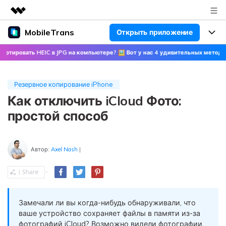
MobileTrans
Открыть приложение
Рекомендуемые продукты
Цифровая креативность AIGC
ать HEIC в JPG на компьютере? 🖼 Вот у нас 4 удивительных метода!
🍀 Узна
Продукты
Бизнес
Управление данными
Обзор
Цены
О нас
Резервное копирование iPhone
ПК
Решения
Как отключить iCloud Фото:
Новости
Скидки до 50%
Цены для версий Windows
Перенос данных WhatsApp
простой способ
Переносите данные WhatsApp со
Покупка
Центр поддержки
Цены для версий Mac
смартфона на смартфон,
создавайте резервные копии
Автор:
Axel Nash
|
WhatsApp и других социальных
Поддержка
Блог
Цены для Android
приложений на ПК и
восстанавливайте данные.
Популярные темы
Узнайте больше
Замечали ли вы когда-нибудь обнаруживали, что
Популярные темы
Перенос данных смартфона
ваше устройство сохраняет файлы в памяти из-за
Скачать
Передавайте сообщения,
Конкурсы и мероприятия
фотографий iCloud? Возможно видели фотографии,