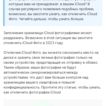
фотографии, видео и многое
которые вам не принадлежат, в вашем iCloud? В
случае регулярного появления подобных проблем,
другое со смартфона на смартфон,
возможно, вы захотите узнать, как отключить iCloud
со смартфона на ПК и наоборот.
Фото. Читайте дальше, чтобы узнать больше.
Резервное копирование и
восстановление
Заполнение хранилища iCloud фотографиями может
раздражать. Возможно в этой ситуации вы захотите
Создавайте резервные копии для
отключить iCloud Фото в 2023 году.
18+ типов данных и данных
WhatsApp на ПК. С легкостью
Отключив iCloud Фото, вы можете сэкономить место на
восстанавливайте резервные
диске и хранить свои личные фотографии только на
копии.
своем устройстве, предотвращая их отправку в облако.
Таким образом, ваши фотографии не будут
автоматически синхронизироваться между
Перенос плейлистов
устройствами, что даст вам больше контроля над
НОВИНКА
хранилищем вашего смартфона и повысят
Переносите музыкальные
конфиденциальность. Прочтите эту статью, чтобы узнать,
плейлисты с одного потокового
как отключить фотографии iCloud.
сервиса на другой.