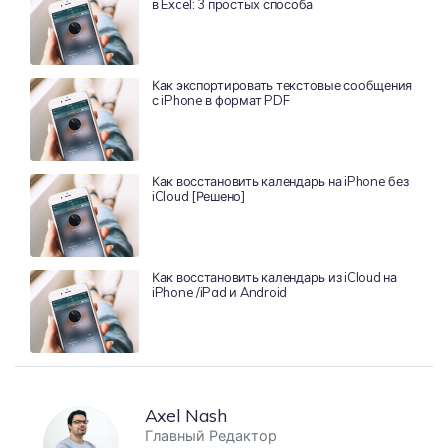
в Excel: 3 простых способа
Как экспортировать текстовые сообщения
с iPhone в формат PDF
Как восстановить календарь на iPhone без
iCloud [Решено]
Как восстановить календарь из iCloud на
iPhone /iPad и Android
Axel Nash
Главный Редактор