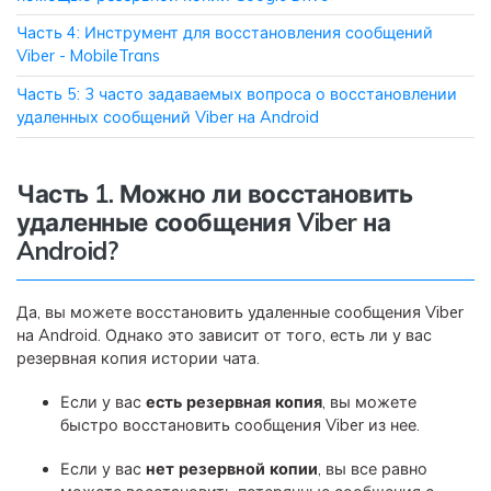
Часть 4: Инструмент для восстановления сообщений
Приложение
Viber - MobileTrans
Часть 5: 3 часто задаваемых вопроса о восстановлении
Mutsapper
удаленных сообщений Viber на Android
Передавайте данные WhatsApp &
WhatsApp Business без сброса
настроек к заводским.
Часть 1. Можно ли восстановить
удаленные сообщения Viber на
Приложение MobileTrans
Android?
Передавайте данные смартфона,
данные WhatsApp и файлы между
Да, вы можете восстановить удаленные сообщения Viber
устройствами.
на Android. Однако это зависит от того, есть ли у вас
резервная копия истории чата.
Если у вас
есть резервная копия
, вы можете
быстро восстановить сообщения Viber из нее.
Если у вас
нет резервной копии
, вы все равно