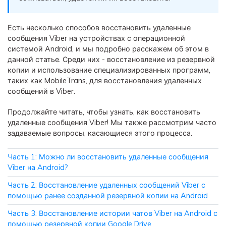
фотографии, видео и многое
другое со смартфона на смартфон,
Есть несколько способов восстановить удаленные
со смартфона на ПК и наоборот.
сообщения Viber на устройствах с операционной
системой Android, и мы подробно расскажем об этом в
Резервное копирование и
данной статье. Среди них - восстановление из резервной
восстановление
копии и использование специализированных программ,
таких как MobileTrans, для восстановления удаленных
Создавайте резервные копии для
сообщений в Viber.
18+ типов данных и данных
WhatsApp на ПК. С легкостью
Продолжайте читать, чтобы узнать, как восстановить
восстанавливайте резервные
удаленные сообщения Viber! Мы также рассмотрим часто
копии.
задаваемые вопросы, касающиеся этого процесса.
Часть 1: Можно ли восстановить удаленные сообщения
Перенос плейлистов
Viber на Android?
НОВИНКА
Переносите музыкальные
Часть 2: Восстановление удаленных сообщений Viber с
плейлисты с одного потокового
помощью ранее созданной резервной копии на Android
сервиса на другой.
Часть 3: Восстановление истории чатов Viber на Android с
помощью резервной копии Google Drive