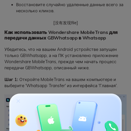
Восстановите случайно удаленные данные всего за
несколько кликов.
[没有发现file]
Как использовать Wondershare MobileTrans для
передачи данных GBWhatsapp в Whatsapp
Убедитесь, что на вашем Android устройстве запущен
только GBWhatsapp, а на ПК установлено приложение
Wondershare MobileTrans, прежде чем начать процесс
передачи GBWhatsapp, описанный ниже.
Шаг 1:
Откройте MobileTrans на вашем компьютере и
выберите 'Whatsapp Transfer' из интерфейса 'Главная'.