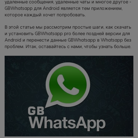
удаленные сообщения, удаленные чаты и многое другое -
фотографии, видео и многое
GBWhatsapp для Android является тем приложением,
другое со смартфона на смартфон,
которое каждый хочет попробовать.
со смартфона на ПК и наоборот.
В этой статье мы рассмотрим простые шаги, как скачать
и установить GBWhatsapp pro более поздней версии для
Резервное копирование и
Android и перенести данные GBWhatsapp в Whatsapp без
восстановление
проблем. Итак, оставайтесь с нами, чтобы узнать больше.
Создавайте резервные копии для
18+ типов данных и данных
WhatsApp на ПК. С легкостью
восстанавливайте резервные
копии.
Перенос плейлистов
НОВИНКА
Переносите музыкальные
плейлисты с одного потокового
сервиса на другой.