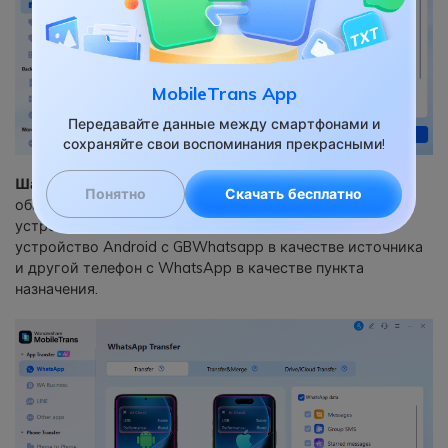
MobileTrans App
Передавайте данные между смартфонами и
сохраняйте свои воспоминания прекрасными!
Шаг 2:
Нажмите на GBWhatsApp transfer и подключите
Понятно
Скачать бесплатно
оба устройства Android с GBWhatsapp и другое
устройство с WhatsApp к ПК. Затем выберите
устройство Android с GBWhatsapp в качестве источника
и другой телефон с WhatsApp в качестве пункта
назначения.