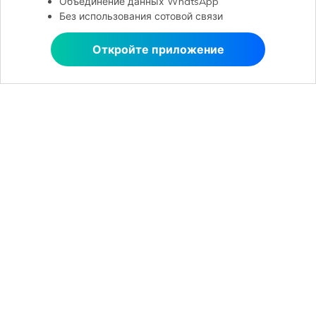
Объединение данных WhatsApp
Без использования сотовой связи
Откройте приложение
Открыть в MobileTrans
Открыть в MobileTrans
Рекомендуемые ПО
Wondershare
Центр помощи
Мы в соцсетях