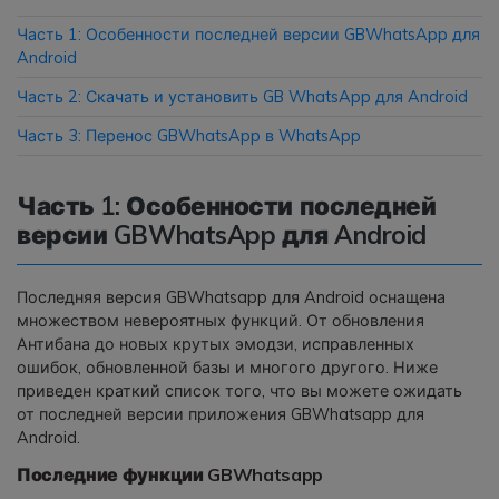
Часть 1: Особенности последней версии GBWhatsApp для
Приложение
Android
Часть 2: Скачать и установить GB WhatsApp для Android
Mutsapper
Передавайте данные WhatsApp &
Часть 3: Перенос GBWhatsApp в WhatsApp
WhatsApp Business без сброса
настроек к заводским.
Часть 1: Особенности последней
версии GBWhatsApp для Android
Приложение MobileTrans
Передавайте данные смартфона,
Последняя версия GBWhatsapp для Android оснащена
данные WhatsApp и файлы между
множеством невероятных функций. От обновления
устройствами.
Антибана до новых крутых эмодзи, исправленных
ошибок, обновленной базы и многого другого. Ниже
приведен краткий список того, что вы можете ожидать
от последней версии приложения GBWhatsapp для
Android.
Последние функции GBWhatsapp