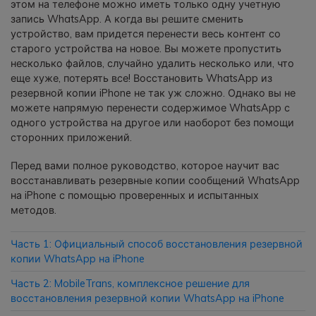
этом на телефоне можно иметь только одну учетную
фотографии, видео и многое
запись WhatsApp. А когда вы решите сменить
другое со смартфона на смартфон,
устройство, вам придется перенести весь контент со
со смартфона на ПК и наоборот.
старого устройства на новое. Вы можете пропустить
несколько файлов, случайно удалить несколько или, что
еще хуже, потерять все! Восстановить WhatsApp из
Резервное копирование и
резервной копии iPhone не так уж сложно. Однако вы не
восстановление
можете напрямую перенести содержимое WhatsApp с
Создавайте резервные копии для
одного устройства на другое или наоборот без помощи
18+ типов данных и данных
сторонних приложений.
WhatsApp на ПК. С легкостью
Перед вами полное руководство, которое научит вас
восстанавливайте резервные
восстанавливать резервные копии сообщений WhatsApp
копии.
на iPhone с помощью проверенных и испытанных
методов.
Перенос плейлистов
НОВИНКА
Часть 1: Официальный способ восстановления резервной
Переносите музыкальные
копии WhatsApp на iPhone
плейлисты с одного потокового
Часть 2: MobileTrans, комплексное решение для
сервиса на другой.
восстановления резервной копии WhatsApp на iPhone