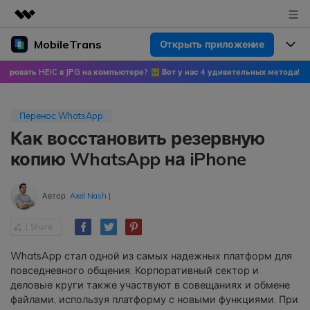
MobileTrans
Открыть приложение
Рекомендуемые продукты
Цифровая креативность AIGC
IC в JPG на компьютере? 🖼 Вот у нас 4 удивительных метода!
🍀 Узнайте п
Продукты
Бизнес
Управление данными
Обзор
Цены
О нас
Перенос WhatsApp
ПК
Решения
Как восстановить резервную
Новости
Скидки до 50%
Цены для версий Windows
Перенос данных WhatsApp
копию WhatsApp на iPhone
Переносите данные WhatsApp со
Покупка
Центр поддержки
Цены для версий Mac
смартфона на смартфон,
Автор:
Axel Nash
|
создавайте резервные копии
WhatsApp и других социальных
Поддержка
Блог
Цены для Android
приложений на ПК и
восстанавливайте данные.
Популярные темы
WhatsApp стал одной из самых надежных платформ для
Узнайте больше
повседневного общения. Корпоративный сектор и
Популярные темы
деловые круги также участвуют в совещаниях и обмене
Перенос данных смартфона
файлами, используя платформу с новыми функциями. При
Скачать
Передавайте сообщения,
Конкурсы и мероприятия