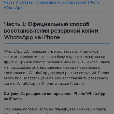
Часть 3: Советы по резервному копированию iPhone
WhatsApp
Приложение
Часть 1: Официальный способ
Mutsapper
восстановления резервной копии
Передавайте данные WhatsApp &
WhatsApp на iPhone
WhatsApp Business без сброса
настроек к заводским.
WhatsApp LLC понимает, что пользователи однажды
Приложение MobileTrans
захотят перенести всю свою базу с одного телефона на
другой. Причин такого решения может быть много. Здесь
Передавайте данные смартфона,
мы расскажем об официальных методах резервного
данные WhatsApp и файлы между
копирования WhatsApp для двух разных ситуаций. После
устройствами.
этого пользователи узнают, как восстановить резервную
копию WhatsApp на iPhone, а также Android.
Ситуация1: резервное копирование iPhone WhatsApp
на iPhone
Это очень полезно, если вы планируете сменить модель