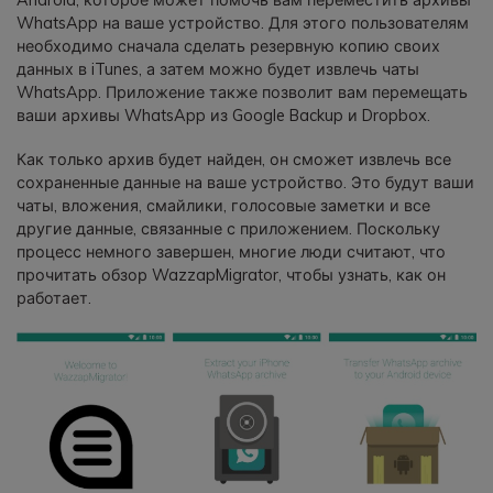
WhatsApp на ваше устройство. Для этого пользователям
необходимо сначала сделать резервную копию своих
Приложение
данных в iTunes, а затем можно будет извлечь чаты
WhatsApp. Приложение также позволит вам перемещать
Mutsapper
ваши архивы WhatsApp из Google Backup и Dropbox.
Передавайте данные WhatsApp &
WhatsApp Business без сброса
Как только архив будет найден, он сможет извлечь все
настроек к заводским.
сохраненные данные на ваше устройство. Это будут ваши
чаты, вложения, смайлики, голосовые заметки и все
другие данные, связанные с приложением. Поскольку
Приложение MobileTrans
процесс немного завершен, многие люди считают, что
Передавайте данные смартфона,
прочитать обзор WazzapMigrator, чтобы узнать, как он
работает.
данные WhatsApp и файлы между
устройствами.