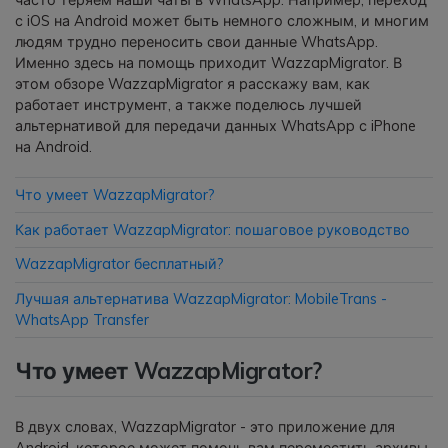
часто теряем наши чаты в WhatsApp. Например, переход
фотографии, видео и многое
с iOS на Android может быть немного сложным, и многим
другое со смартфона на смартфон,
людям трудно переносить свои данные WhatsApp.
со смартфона на ПК и наоборот.
Именно здесь на помощь приходит WazzapMigrator. В
этом обзоре WazzapMigrator я расскажу вам, как
работает инструмент, а также поделюсь лучшей
Резервное копирование и
альтернативой для передачи данных WhatsApp с iPhone
восстановление
на Android.
Создавайте резервные копии для
18+ типов данных и данных
Что умеет WazzapMigrator?
WhatsApp на ПК. С легкостью
Как работает WazzapMigrator: пошаговое руководство
восстанавливайте резервные
копии.
WazzapMigrator бесплатный?
Лучшая альтернатива WazzapMigrator: MobileTrans -
Перенос плейлистов
WhatsApp Transfer
НОВИНКА
Что умеет WazzapMigrator?
Переносите музыкальные
плейлисты с одного потокового
сервиса на другой.
В двух словах, WazzapMigrator - это приложение для
Android, которое может помочь вам переместить архивы