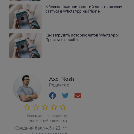
5 бесплатных приложений для сохранения
статуса в WhatsApp на iPhone
Как загрузить историю чатов WhatsApp:
Простые способы
Axel Nash
Редактор
( Нажмите на звездочку
выше, чтобы оценить)
Средний балл
4.5
(
22
**