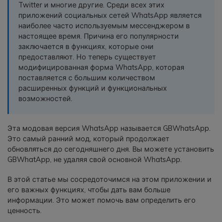
Twitter и многие другие. Среди всех этих
фотографии, видео и многое
приложений социальных сетей WhatsApp является
другое со смартфона на смартфон,
наиболее часто используемым мессенджером в
со смартфона на ПК и наоборот.
настоящее время. Причина его популярности
заключается в функциях, которые они
Резервное копирование и
предоставляют. Но теперь существует
модифицированная форма WhatsApp, которая
восстановление
поставляется с большим количеством
Создавайте резервные копии для
расширенных функций и функциональных
18+ типов данных и данных
возможностей.
WhatsApp на ПК. С легкостью
восстанавливайте резервные
копии.
Эта модовая версия WhatsApp называется GBWhatsApp.
Это самый ранний мод, который продолжает
обновляться до сегодняшнего дня. Вы можете установить
Перенос плейлистов
GBWhatApp, не удаляя свой основной WhatsApp.
НОВИНКА
В этой статье мы сосредоточимся на этом приложении и
Переносите музыкальные
его важных функциях, чтобы дать вам больше
плейлисты с одного потокового
информации. Это может помочь вам определить его
сервиса на другой.
ценность.