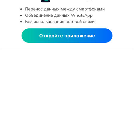
Перенос данных между смартфонами
Объединение данных WhatsApp
Без использования сотовой связи
Откройте приложение
Открыть в MobileTrans
Открыть в MobileTrans
Рекомендуемые ПО
Wondershare
Центр помощи
Мы в соцсетях