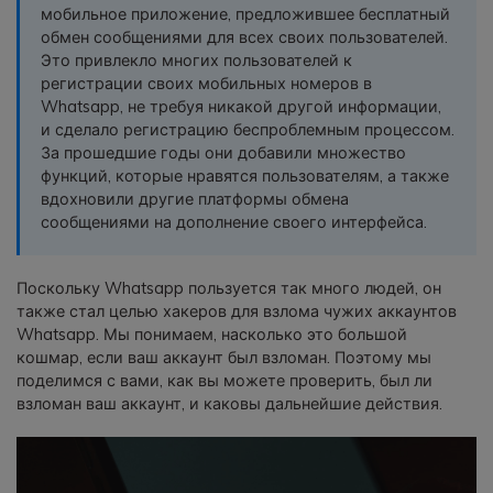
мобильное приложение, предложившее бесплатный
фотографии, видео и многое
обмен сообщениями для всех своих пользователей.
другое со смартфона на смартфон,
Это привлекло многих пользователей к
со смартфона на ПК и наоборот.
регистрации своих мобильных номеров в
Whatsapp, не требуя никакой другой информации,
Резервное копирование и
и сделало регистрацию беспроблемным процессом.
восстановление
За прошедшие годы они добавили множество
функций, которые нравятся пользователям, а также
Создавайте резервные копии для
вдохновили другие платформы обмена
18+ типов данных и данных
сообщениями на дополнение своего интерфейса.
WhatsApp на ПК. С легкостью
восстанавливайте резервные
копии.
Поскольку Whatsapp пользуется так много людей, он
также стал целью хакеров для взлома чужих аккаунтов
Whatsapp. Мы понимаем, насколько это большой
Перенос плейлистов
кошмар, если ваш аккаунт был взломан. Поэтому мы
НОВИНКА
поделимся с вами, как вы можете проверить, был ли
Переносите музыкальные
взломан ваш аккаунт, и каковы дальнейшие действия.
плейлисты с одного потокового
сервиса на другой.