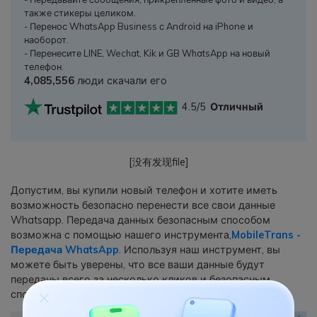
также стикеры целиком.
- Перенос WhatsApp Business с Android на iPhone и
наоборот.
- Перенесите LINE, Wechat, Kik и GB WhatsApp на новый
телефон.
4,085,556
люди скачали его
4.5/5
Отличный
[没有发现file]
Допустим, вы купили новый телефон и хотите иметь
возможность безопасно перенести все свои данные
Whatsapp. Передача данных безопасным способом
возможна с помощью нашего инструмента,
MobileTrans -
Передача WhatsApp
. Используя наш инструмент, вы
можете быть уверены, что все ваши данные будут
переданы всего за несколько кликов и безопасным
способом.