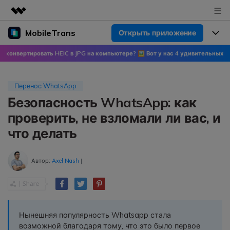
MobileTrans
Открыть приложение
Рекомендуемые продукты
Цифровая креативность AIGC
вертировать HEIC в JPG на компьютере? 🖼 Вот у нас 4 удивительных метода
Продукты
Бизнес
Управление данными
Обзор
Цены
О нас
Перенос WhatsApp
ПК
Решения
Безопасность WhatsApp: как
Новости
Скидки до 50%
Цены для версий Windows
Перенос данных WhatsApp
проверить, не взломали ли вас, и
Переносите данные WhatsApp со
что делать
Покупка
Центр поддержки
Цены для версий Mac
смартфона на смартфон,
создавайте резервные копии
WhatsApp и других социальных
Автор:
Axel Nash
|
Поддержка
Блог
Цены для Android
приложений на ПК и
восстанавливайте данные.
Популярные темы
Узнайте больше
Популярные темы
Перенос данных смартфона
Нынешняя популярность Whatsapp стала
Скачать
возможной благодаря тому, что это было первое
Передавайте сообщения,
Конкурсы и мероприятия