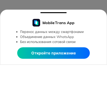
MobileTrans App
Перенос данных между смартфонами
Объединение данных WhatsApp
Без использования сотовой связи
Откройте приложение
Открыть в MobileTrans
Открыть в MobileTrans
Рекомендуемые ПО
Wondershare