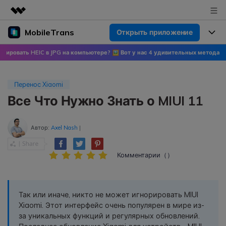
MobileTrans
Открыть приложение
Рекомендуемые продукты
Цифровая креативность AIGC
EIC в JPG на компьютере? 🖼 Вот у нас 4 удивительных метода!
🍀 Узнайте 
Продукты
Бизнес
Управление данными
Обзор
Цены
О нас
Перенос Xiaomi
ПК
Решения
Все Что Нужно Знать о MIUI 11
Новости
Скидки до 50%
Цены для версий Windows
Перенос данных WhatsApp
Переносите данные WhatsApp со
Автор:
Axel Nash
|
Покупка
Центр поддержки
Цены для версий Mac
смартфона на смартфон,
создавайте резервные копии
Комментарии（）
WhatsApp и других социальных
Поддержка
Блог
Цены для Android
приложений на ПК и
восстанавливайте данные.
Популярные темы
Узнайте больше
Так или иначе, никто не может игнорировать MIUI
Популярные темы
Xiaomi. Этот интерфейс очень популярен в мире из-
Перенос данных смартфона
за уникальных функций и регулярных обновлений.
Скачать
Передавайте сообщения,
Конкурсы и мероприятия