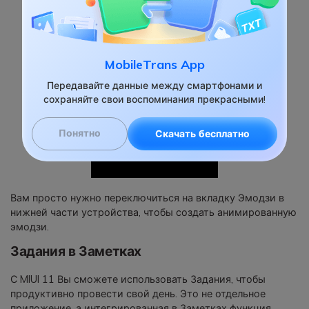
MobileTrans App
Передавайте данные между смартфонами и
сохраняйте свои воспоминания прекрасными!
Понятно
Скачать бесплатно
Вам просто нужно переключиться на вкладку Эмодзи в
нижней части устройства, чтобы создать анимированную
эмодзи.
Задания в Заметках
С MIUI 11 Вы сможете использовать Задания, чтобы
продуктивно провести свой день. Это не отдельное
приложение, а интегрированная в Заметках функция.