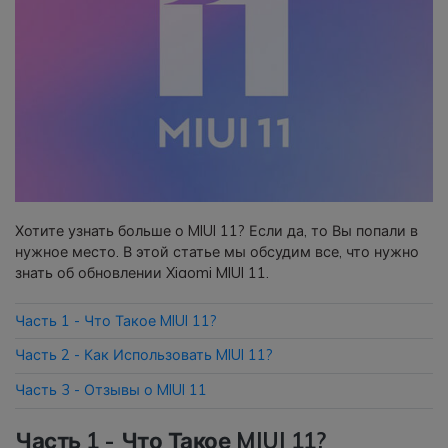
Приложение
Mutsapper
Передавайте данные WhatsApp &
WhatsApp Business без сброса
настроек к заводским.
Приложение MobileTrans
Хотите узнать больше о MIUI 11? Если да, то Вы попали в
Передавайте данные смартфона,
нужное место. В этой статье мы обсудим все, что нужно
данные WhatsApp и файлы между
знать об обновлении Xiaomi MIUI 11.
устройствами.
Часть 1 - Что Такое MIUI 11?
Часть 2 - Как Использовать MIUI 11?
Часть 3 - Отзывы о MIUI 11
Часть 1 - Что Такое MIUI 11?