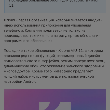
Последнее обновление Xiaomi для устройств - MIUI
фотографии, видео и многое
11.
другое со смартфона на смартфон,
со смартфона на ПК и наоборот.
Xiaomi - первая организация, которая пытается вводить
идею использования приложения для управления
Резервное копирование и
телефоном. Компания полагается не только на
восстановление
производство техники, но и на регулярные обновления
программного обеспечения.
Создавайте резервные копии для
18+ типов данных и данных
Последние такое обновление - Xiaomi MIUI 11, в котором
WhatsApp на ПК. С легкостью
появился ряд новых функций, например, новый дизайн
восстанавливайте резервные
пользовательского интерфейса, режим поверх всех окон,
копии.
динамические обои, отслеживание женского здоровья и
многое другое. Кроме того, интерфейс предлагает
лучший набор инструментов для пользовательской
Перенос плейлистов
настройки Android.
НОВИНКА
Переносите музыкальные
плейлисты с одного потокового
сервиса на другой.