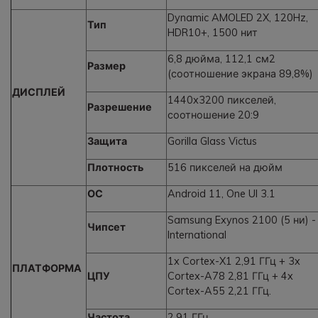
Dynamic AMOLED 2X, 120Hz,
Тип
HDR10+, 1500 нит
6,8 дюйма, 112,1 см2
Размер
(соотношение экрана 89,8%)
ДИСПЛЕЙ
1440x3200 пикселей,
Разрешение
соотношение 20:9
Защита
Gorilla Glass Victus
Плотность
516 пикселей на дюйм
ОС
Android 11, One UI 3.1
Samsung Exynos 2100 (5 ни) -
Чипсет
International
1x Cortex-X1 2,91 ГГц + 3x
ПЛАТФОРМА
ЦПУ
Cortex-A78 2,81 ГГц + 4x
Cortex-A55 2,21 ГГц.
Частота
2.91 ГГц