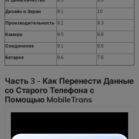
Ki Цена/Качество
8.3
9.9
Дизайн и Экран
9.1
10
Производительность
9.2
9.3
Камера
9.5
8.8
Соединение
9.1
8.8
Батарея
8.6
7.8
Часть 3 - Как Перенести Данные
со Старого Телефона с
Помощью MobileTrans