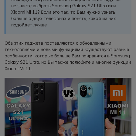
фотографии, видео и многое
не знаете выбрать Samsung Galaxy S21 Ultra или
другое со смартфона на смартфон,
Xiaomi Mi 11? Если это так, то Вам нужно узнать
со смартфона на ПК и наоборот.
больше о двух телефонах и понять, какой из них
подойдет лучше.
Резервное копирование и
восстановление
Оба этих гаджета поставляются с обновленными
технологиями и новыми функциями. Существуют разные
Создавайте резервные копии для
особенности, которые больше Вам понравятся в Samsung
18+ типов данных и данных
Galaxy S21 Ultra, но Вы также полюбите и многие функции
WhatsApp на ПК. С легкостью
Xiaomi Mi 11.
восстанавливайте резервные
копии.
Перенос плейлистов
НОВИНКА
Переносите музыкальные
плейлисты с одного потокового
сервиса на другой.