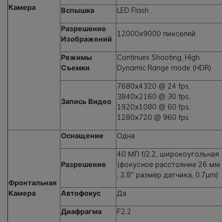
Камера
Вспышка
LED Flash
Разрешение
12000x9000 пикселей
Изображений
Режимы
Continues Shooting, High
Съемки
Dynamic Range mode (HDR)
7680x4320 @ 24 fps,
3840x2160 @ 30 fps,
Запись Видео
1920x1080 @ 60 fps,
1280x720 @ 960 fps
Оснащение
Одна
40 МП f/2.2, широкоугольная
Разрешение
(фокусное расстояние 26 мм
, 2.8" размер датчика, 0.7µm)
Фронтальная
Камера
Автофокус
Да
Диафрагма
F2.2