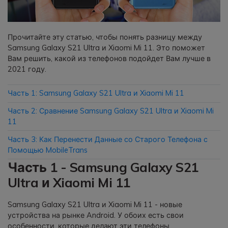
Приложение
Прочитайте эту статью, чтобы понять разницу между
Mutsapper
Samsung Galaxy S21 Ultra и Xiaomi Mi 11. Это поможет
Вам решить, какой из телефонов подойдет Вам лучше в
Передавайте данные WhatsApp &
2021 году.
WhatsApp Business без сброса
настроек к заводским.
Часть 1: Samsung Galaxy S21 Ultra и Xiaomi Mi 11
Часть 2: Сравнение Samsung Galaxy S21 Ultra и Xiaomi Mi
Приложение MobileTrans
11
Передавайте данные смартфона,
данные WhatsApp и файлы между
Часть 3: Как Перенести Данные со Старого Телефона с
устройствами.
Помощью MobileTrans
Часть 1 - Samsung Galaxy S21
Ultra и Xiaomi Mi 11
Samsung Galaxy S21 Ultra и Xiaomi Mi 11 - новые
устройства на рынке Android. У обоих есть свои
особенности, которые делают эти телефоны