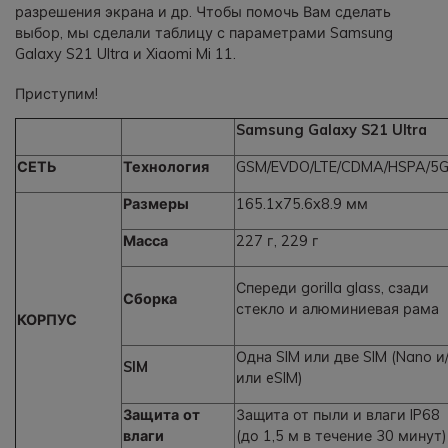
разрешения экрана и др. Чтобы помочь Вам сделать
выбор, мы сделали таблицу с параметрами Samsung
Galaxy S21 Ultra и Xiaomi Mi 11.
Приступим!
Samsung Galaxy S21 Ultra
СЕТЬ
Технология
GSM/EVDO/LTE/CDMA/HSPA/5
Размеры
165.1x75.6x8.9 мм
Масса
227 г, 229 г
Спереди gorilla glass, сзади
Сборка
стекло и алюминиевая рама
КОРПУС
Одна SIM или две SIM (Nano и
SIM
или eSIM)
Защита от
Защита от пыли и влаги IP68
влаги
(до 1,5 м в течение 30 минут)