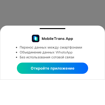
MobileTrans App
Перенос данных между смартфонами
Объединение данных WhatsApp
Без использования сотовой связи
Откройте приложение
Открыть в MobileTrans
Открыть в MobileTrans
Рекомендуемые ПО