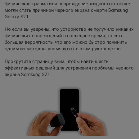
физическая травма или повреждение жидкостью также
фотографии, видео и многое
могли стать причиной черного экрана смерти Samsung
другое со смартфона на смартфон,
Galaxy S21.
со смартфона на ПК и наоборот.
Но если вы уверены, что устройство не получило никаких
Резервное копирование и
физических повреждений в последнее время, то есть
большая вероятность, что его можно быстро починить
восстановление
одним из методов, упомянутых в этом руководстве.
Создавайте резервные копии для
18+ типов данных и данных
Прокрутите страницу вниз, чтобы найти шесть
WhatsApp на ПК. С легкостью
эффективных решений для устранения проблемы черного
восстанавливайте резервные
экрана Samsung S21.
копии.
Перенос плейлистов
НОВИНКА
Переносите музыкальные
плейлисты с одного потокового
сервиса на другой.