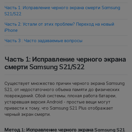
Часть 1: Исправление черного экрана смерти Samsung
Приложение
S21/S22
Часть 2: Устали от этих проблем? Переход на новый
Mutsapper
iPhone
Передавайте данные WhatsApp &
Часть 3 : Часто задаваемые вопросы
WhatsApp Business без сброса
настроек к заводским.
Часть 1: Исправление черного экрана
Приложение MobileTrans
смерти Samsung S21/S22
Передавайте данные смартфона,
данные WhatsApp и файлы между
Существует множество причин черного экрана Samsung
устройствами.
S21, от недостаточного объема памяти до физических
повреждений. Сбой системы, плохая работа батареи,
устаревшая версия Android - простые вещи могут
привести к тому, что Samsung S21 Plus отображает
черный экран смерти.
Метод 1: Исправление черного экрана Samsung S21