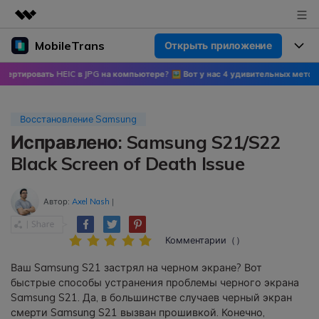
MobileTrans
Открыть приложение
Рекомендуемые продукты
Цифровая креативность AIGC
вать HEIC в JPG на компьютере? 🖼 Вот у нас 4 удивительных метода!
🍀 Узн
Продукты
Бизнес
Управление данными
Обзор
Цены
О нас
Восстановление Samsung
ПК
Решения
Исправлено: Samsung S21/S22
Новости
Скидки до 50%
Цены для версий Windows
Перенос данных WhatsApp
Black Screen of Death Issue
Переносите данные WhatsApp со
Покупка
Центр поддержки
Цены для версий Mac
смартфона на смартфон,
Автор:
Axel Nash
|
создавайте резервные копии
WhatsApp и других социальных
Поддержка
Блог
Цены для Android
приложений на ПК и
Комментарии（）
восстанавливайте данные.
Популярные темы
Ваш Samsung S21 застрял на черном экране? Вот
Узнайте больше
быстрые способы устранения проблемы черного экрана
Популярные темы
Перенос данных смартфона
Samsung S21. Да, в большинстве случаев черный экран
Скачать
смерти Samsung S21 вызван прошивкой. Конечно,
Передавайте сообщения,
Конкурсы и мероприятия