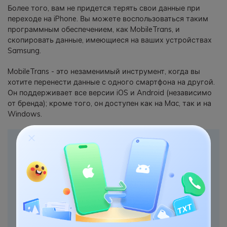
Более того, вам не придется терять свои данные при
переходе на iPhone. Вы можете воспользоваться таким
программным обеспечением, как MobileTrans, и
скопировать данные, имеющиеся на ваших устройствах
Samsung.
MobileTrans - это незаменимый инструмент, когда вы
хотите перенести данные с одного смартфона на другой.
Он поддерживает все версии iOS и Android (независимо
от бренда); кроме того, он доступен как на Mac, так и на
Windows.
MobileTrans - передача телефона
Перенесите данные со старого Samsung на новый
iPhone одним щелчком мыши!
• Поддерживает 6000+ различных моделей смартфонов,
работающих на iOS и Android.
• Поддерживает 18+ типов данных, таких как фотографии,
видео, контакты, сообщения и многое другое.
- Чрезвычайно прост и не требует технического опыта для