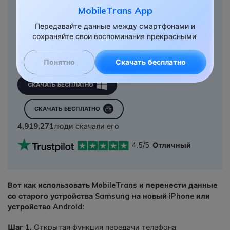
использования.
MobileTrans App
• Поддержка передачи данных WhatsApp, передачи данных
Передавайте данные между смартфонами и
с телефона на компьютер, резервного копирования и
сохраняйте свои воспоминания прекрасными!
восстановления телефона.
- Полностью совместима с Windows 11 или Mac 12.0.
- Полная совместимость с iOS 16 и Android 12.0.
Понятно
Скачать бесплатно
СКАЧАТЬ БЕСПЛАТНО
СКАЧАТЬ БЕСПЛАТНО
4,919,271
люди скачали его
4.5/5
Отличный
Вот как использовать MobileTrans и перенести данные
со старого устройства Samsung на новый iPhone или
устройство Android:
Шаг 1.
Открытая функция передачи телефона