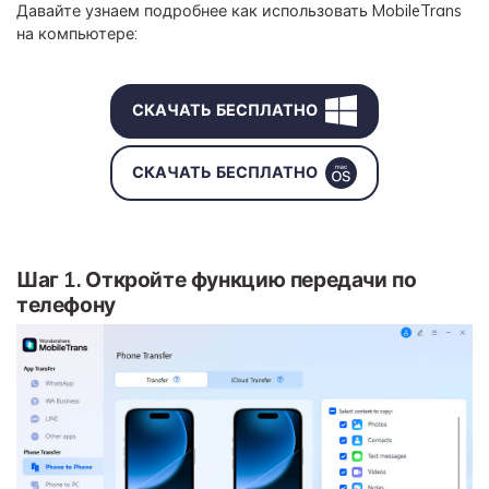
Давайте узнаем подробнее как использовать MobileTrans
на компьютере:
Приложение
Mutsapper
СКАЧАТЬ БЕСПЛАТНО
Передавайте данные WhatsApp &
WhatsApp Business без сброса
СКАЧАТЬ БЕСПЛАТНО
настроек к заводским.
Приложение MobileTrans
Передавайте данные смартфона,
Шаг 1. Откройте функцию передачи по
данные WhatsApp и файлы между
телефону
устройствами.