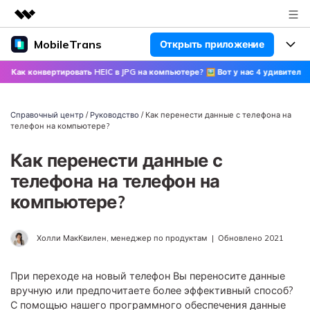
MobileTrans
Открыть приложение
Рекомендуемые продукты
Цифровая креативность AIGC
Как конвертировать HEIC в JPG на компьютере? 🖼 Вот у нас 4 удивительных
Продукты
Бизнес
Управление данными
Обзор
Цены
О нас
Справочный центр
/
Руководство
/ Как перенести данные с телефона на
ПК
Решения
телефон на компьютере?
Новости
Скидки до 50%
Цены для версий Windows
Перенос данных WhatsApp
Как перенести данные с
Переносите данные WhatsApp со
телефона на телефон на
Покупка
Центр поддержки
Цены для версий Mac
смартфона на смартфон,
компьютере?
создавайте резервные копии
WhatsApp и других социальных
Поддержка
Блог
Цены для Android
приложений на ПК и
Холли МакКвилен, менеджер по продуктам
|
Обновлено 2021
восстанавливайте данные.
Популярные темы
Узнайте больше
При переходе на новый телефон Вы переносите данные
Популярные темы
Перенос данных смартфона
вручную или предпочитаете более эффективный способ?
Скачать
С помощью нашего программного обеспечения данные
Передавайте сообщения,
Конкурсы и мероприятия