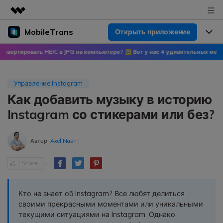
MobileTrans
Открыть приложение
Рекомендуемые продукты
Цифровая креативность AIGC
ровать HEIC в JPG на компьютере? 🖼 Вот у нас 4 удивительных метода!
🍀 У
Продукты
Бизнес
Управление данными
Обзор
Цены
О нас
Управление Instagram
ПК
Решения
Как добавить музыку в историю
Новости
Скидки до 50%
Цены для версий Windows
Перенос данных WhatsApp
Instagram со стикерами или без?
Переносите данные WhatsApp со
Покупка
Центр поддержки
Цены для версий Mac
смартфона на смартфон,
Автор:
Axel Nash
|
создавайте резервные копии
WhatsApp и других социальных
Поддержка
Блог
Цены для Android
приложений на ПК и
восстанавливайте данные.
Популярные темы
Узнайте больше
Кто не знает об Instagram? Все любят делиться
Популярные темы
своими прекрасными моментами или уникальными
Перенос данных смартфона
текущими ситуациями на Instagram. Однако
Скачать
Передавайте сообщения,
Конкурсы и мероприятия