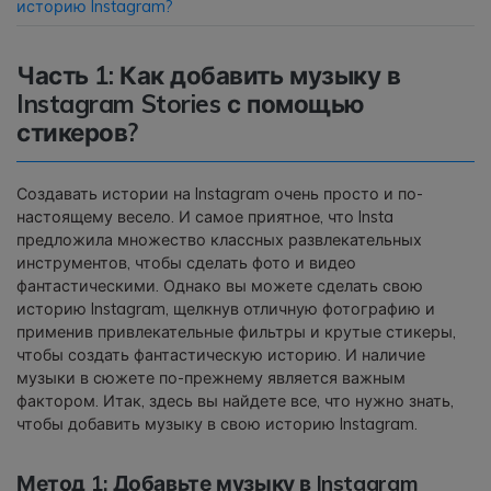
историю Instagram?
Приложение
Часть 1: Как добавить музыку в
Instagram Stories с помощью
Mutsapper
стикеров?
Передавайте данные WhatsApp &
WhatsApp Business без сброса
настроек к заводским.
Создавать истории на Instagram очень просто и по-
настоящему весело. И самое приятное, что Insta
предложила множество классных развлекательных
Приложение MobileTrans
инструментов, чтобы сделать фото и видео
Передавайте данные смартфона,
фантастическими. Однако вы можете сделать свою
данные WhatsApp и файлы между
историю Instagram, щелкнув отличную фотографию и
устройствами.
применив привлекательные фильтры и крутые стикеры,
чтобы создать фантастическую историю. И наличие
музыки в сюжете по-прежнему является важным
фактором. Итак, здесь вы найдете все, что нужно знать,
чтобы добавить музыку в свою историю Instagram.
Метод 1: Добавьте музыку в Instagram