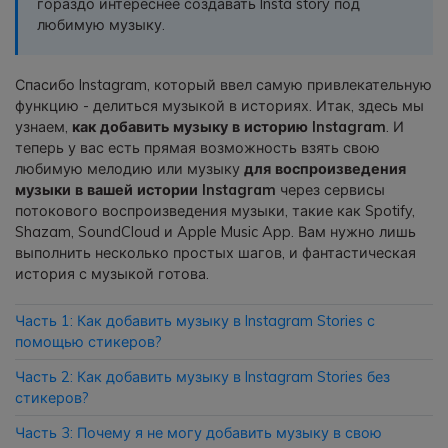
гораздо интереснее создавать Insta story под
фотографии, видео и многое
любимую музыку.
другое со смартфона на смартфон,
со смартфона на ПК и наоборот.
Спасибо Instagram, который ввел самую привлекательную
функцию - делиться музыкой в историях. Итак, здесь мы
Резервное копирование и
узнаем,
как добавить музыку в историю Instagram
. И
восстановление
теперь у вас есть прямая возможность взять свою
любимую мелодию или музыку
для воспроизведения
Создавайте резервные копии для
музыки в вашей истории Instagram
через сервисы
18+ типов данных и данных
потокового воспроизведения музыки, такие как Spotify,
WhatsApp на ПК. С легкостью
Shazam, SoundCloud и Apple Music App. Вам нужно лишь
восстанавливайте резервные
выполнить несколько простых шагов, и фантастическая
копии.
история с музыкой готова.
Перенос плейлистов
Часть 1: Как добавить музыку в Instagram Stories с
НОВИНКА
помощью стикеров?
Переносите музыкальные
Часть 2: Как добавить музыку в Instagram Stories без
плейлисты с одного потокового
стикеров?
сервиса на другой.
Часть 3: Почему я не могу добавить музыку в свою