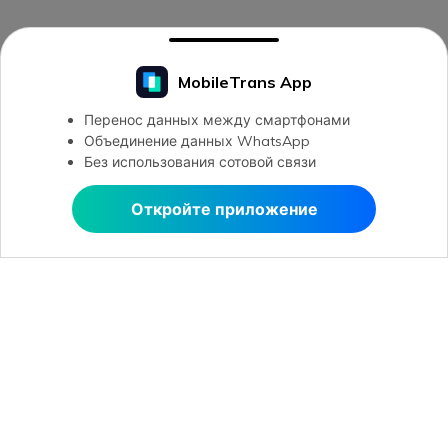
MobileTrans App
Перенос данных между смартфонами
Объединение данных WhatsApp
Без использования сотовой связи
Откройте приложение
Открыть в MobileTrans
Открыть в MobileTrans
Рекомендуемые ПО
Wondershare