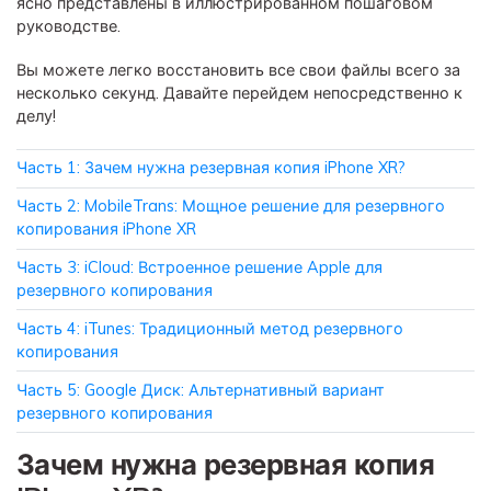
ясно представлены в иллюстрированном пошаговом
руководстве.
Приложение
Вы можете легко восстановить все свои файлы всего за
несколько секунд. Давайте перейдем непосредственно к
Mutsapper
делу!
Передавайте данные WhatsApp &
WhatsApp Business без сброса
Часть 1: Зачем нужна резервная копия iPhone XR?
настроек к заводским.
Часть 2: MobileTrans: Мощное решение для резервного
копирования iPhone XR
Приложение MobileTrans
Часть 3: iCloud: Встроенное решение Apple для
Передавайте данные смартфона,
резервного копирования
данные WhatsApp и файлы между
устройствами.
Часть 4: iTunes: Традиционный метод резервного
копирования
Часть 5: Google Диск: Альтернативный вариант
резервного копирования
Зачем нужна резервная копия