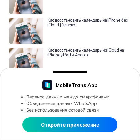
Как восстановить календарь на iPhone без
iCloud [Решено]
Как восстановить календарь из iCloud на
iPhone /iPad и Android
MobileTrans App
Axel Nash
Перенос данных между смартфонами
Главный Редактор
Объединение данных WhatsApp
Без использования сотовой связи
Откройте приложение
Открыть в MobileTrans