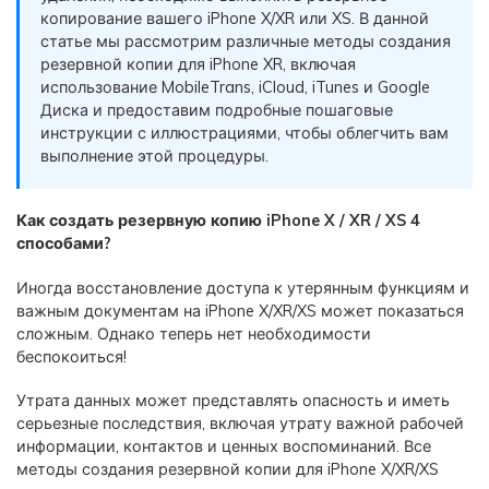
фотографии, видео и многое
копирование вашего iPhone X/XR или XS. В данной
статье мы рассмотрим различные методы создания
другое со смартфона на смартфон,
резервной копии для iPhone XR, включая
со смартфона на ПК и наоборот.
использование MobileTrans, iCloud, iTunes и Google
Диска и предоставим подробные пошаговые
Резервное копирование и
инструкции с иллюстрациями, чтобы облегчить вам
восстановление
выполнение этой процедуры.
Создавайте резервные копии для
18+ типов данных и данных
Как создать резервную копию iPhone X / XR / XS 4
WhatsApp на ПК. С легкостью
способами?
восстанавливайте резервные
копии.
Иногда восстановление доступа к утерянным функциям и
важным документам на iPhone X/XR/XS может показаться
сложным. Однако теперь нет необходимости
Перенос плейлистов
беспокоиться!
НОВИНКА
Переносите музыкальные
Утрата данных может представлять опасность и иметь
плейлисты с одного потокового
серьезные последствия, включая утрату важной рабочей
информации, контактов и ценных воспоминаний. Все
сервиса на другой.
методы создания резервной копии для iPhone X/XR/XS