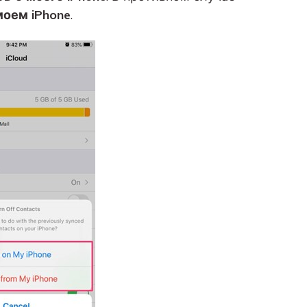
моем iPhone
.