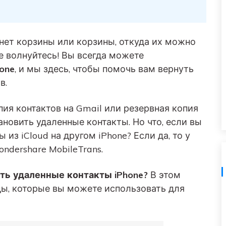
Советы по передаче данных iTunes
НОВИНКА
Превратите свой iTunes в мощный
Переносите музыкальные
медиаменеджер за несколько простых шагов.
анных
плейлисты с одного
нет корзины или корзины, откуда их можно
ПК.
потокового сервиса на
е волнуйтесь! Вы всегда можете
другой.
one
, и мы здесь, чтобы помочь вам вернуть
в.
УЗНАЙТЕ БОЛЬШЕ
пия контактов на Gmail или резервная копия
тановить удаленные контакты. Но что, если вы
из iCloud на другом iPhone? Если да, то у
ondershare MobileTrans.
ть удаленные контакты iPhone?
В этом
ы, которые вы можете использовать для