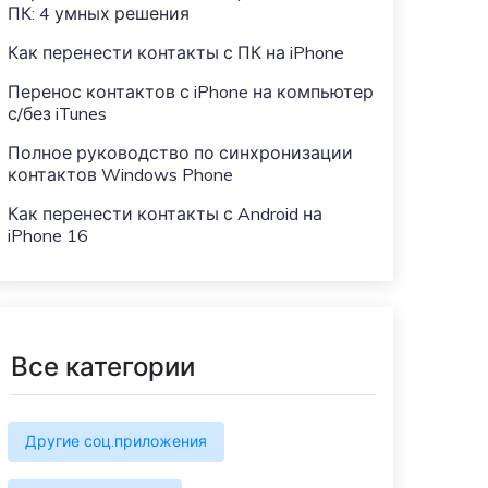
Больше событий
ПК: 4 умных решения
Присоединяйтесь к конкурсам и
Как перенести контакты с ПК на iPhone
лотереям MobileTrans здесь! Выиграйте
бесплатную лицензию MobileTrans,
Перенос контактов с iPhone на компьютер
смартфоны и подарочные карты!
с/без iTunes
Полное руководство по синхронизации
контактов Windows Phone
Как перенести контакты с Android на
iPhone 16
Все категории
Другие соц.приложения