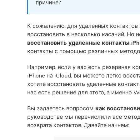
вашего нового Android.
причине?
и восстановление
Советы по передаче данных iCloud
Создавайте резервные
копии для 18+ типов д
Знали ли вы, что iCloud можно использовать
К сожалению, для удаленных контактов 
и данных WhatsApp на 
для передачи данных смартфона?
восстановить в несколько касаний. Но н
С легкостью
восстановить удаленные контакты iPh
восстанавливайте
резервные копии.
контакты с помощью различных методо
Например, если у вас есть резервная ко
iPhone на iCloud, вы можете легко восс
хотите восстановить удаленные контакты 
нас есть решение для этого, а именно W
Вы задаетесь вопросом
как восстанови
руководстве мы перечислили все метод
возврата контактов. Давайте начнем: