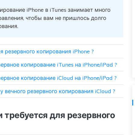
Советы по передаче данных iTunes
НОВИНКА
ирование iPhone в iTunes занимает много
Превратите свой iTunes в мощный
Переносите музыкальные
авления, чтобы вам не пришлось долго
медиаменеджер за несколько простых шагов.
анных
плейлисты с одного
ования.
ПК.
потокового сервиса на
другой.
я резервного копирования iPhone ?
УЗНАЙТЕ БОЛЬШЕ
ервное копирование iTunes на iPhone/iPad ?
ервное копирование iCloud на iPhone/iPad ?
у вечного резервного копирования iCloud ?
и требуется для резервного