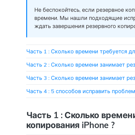
вашего нового Android.
и восстановление
Не беспокойтесь, если резервное коп
Советы по передаче данных iCloud
Создавайте резервные
времени. Мы нашли подходящие испр
копии для 18+ типов д
Знали ли вы, что iCloud можно использовать
ждать завершения резервного копир
и данных WhatsApp на 
для передачи данных смартфона?
С легкостью
восстанавливайте
резервные копии.
Часть 1 : Сколько времени требуется дл
Часть 2 : Сколько времени занимает рез
Часть 3 : Сколько времени занимает рез
Часть 4 : 5 способов исправить проблем
Часть 1 : Сколько времен
копирования iPhone ?