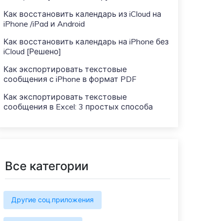
Больше событий
Как восстановить календарь из iCloud на
Присоединяйтесь к конкурсам и
iPhone /iPad и Android
лотереям MobileTrans здесь! Выиграйте
бесплатную лицензию MobileTrans,
Как восстановить календарь на iPhone без
смартфоны и подарочные карты!
iCloud [Решено]
Как экспортировать текстовые
сообщения с iPhone в формат PDF
Как экспортировать текстовые
сообщения в Excel: 3 простых способа
Все категории
Другие соц.приложения