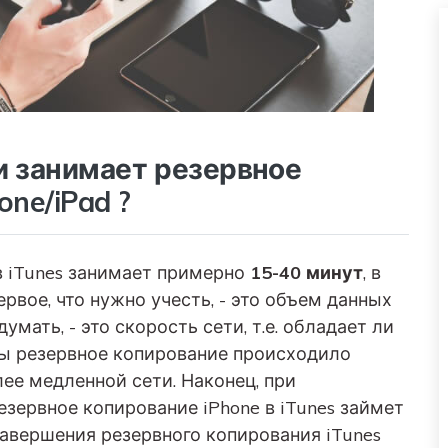
ни занимает резервное
one/iPad ?
в iTunes занимает примерно
15-40 минут
, в
рвое, что нужно учесть, - это объем данных
умать, - это скорость сети, т.е. обладает ли
бы резервное копирование происходило
лее медленной сети. Наконец, при
зервное копирование iPhone в iTunes займет
завершения резервного копирования iTunes