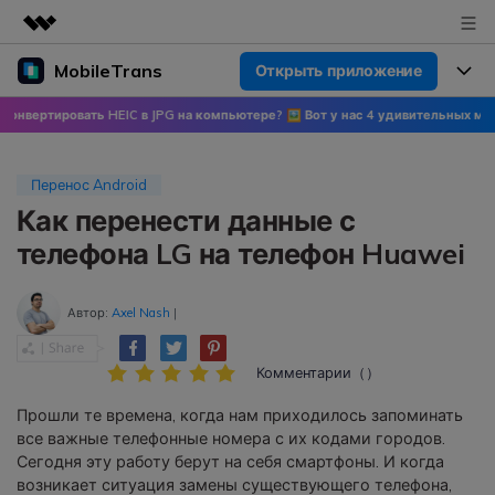
MobileTrans
Открыть приложение
Рекомендуемые продукты
Цифровая креативность AIGC
тировать HEIC в JPG на компьютере? 🖼 Вот у нас 4 удивительных метода!
🍀
Продукты
Бизнес
Управление данными
Обзор
Цены
О нас
Перенос Android
ПК
Решения
Как перенести данные с
Новости
Скидки до 50%
Цены для версий Windows
Перенос данных WhatsApp
телефона LG на телефон Huawei
Переносите данные WhatsApp со
Покупка
Центр поддержки
Цены для версий Mac
смартфона на смартфон,
Автор:
Axel Nash
|
создавайте резервные копии
WhatsApp и других социальных
Поддержка
Блог
Цены для Android
приложений на ПК и
Комментарии（）
восстанавливайте данные.
Популярные темы
Прошли те времена, когда нам приходилось запоминать
Узнайте больше
все важные телефонные номера с их кодами городов.
Популярные темы
Перенос данных смартфона
Сегодня эту работу берут на себя смартфоны. И когда
Скачать
возникает ситуация замены существующего телефона,
Передавайте сообщения,
Конкурсы и мероприятия