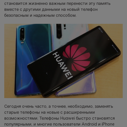
становится жизненно важным перенести эту память
фотографии, видео и многое
вместе с другими данными на новый телефон
другое со смартфона на смартфон,
безопасным и надежным способом.
со смартфона на ПК и наоборот.
Резервное копирование и
восстановление
Создавайте резервные копии для
18+ типов данных и данных
WhatsApp на ПК. С легкостью
восстанавливайте резервные
копии.
Перенос плейлистов
НОВИНКА
Переносите музыкальные
Сегодня очень часто, а точнее, необходимо, заменять
плейлисты с одного потокового
старые телефоны на новые с расширенными
сервиса на другой.
возможностями. Телефоны Huawei быстро становятся
популярными, и многие пользователи Android и iPhone