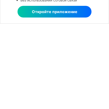
Без использования сотовой связи
Откройте приложение
Открыть в MobileTrans
Рекомендуемые ПО
Wondershare
Центр помощи
Мы в соцсетях