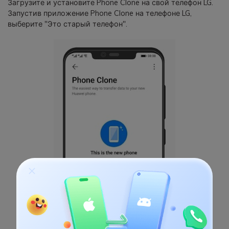
Загрузите и установите Phone Clone на свой телефон LG.
Запустив приложение Phone Clone на телефоне LG,
выберите "Это старый телефон".