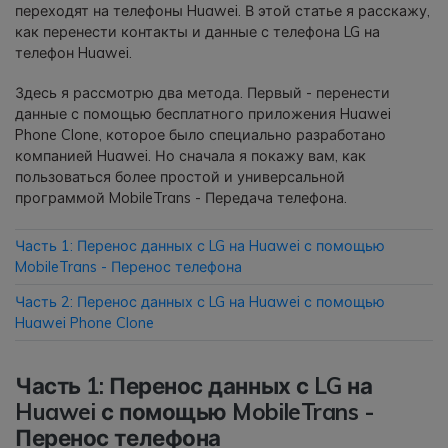
переходят на телефоны Huawei. В этой статье я расскажу,
как перенести контакты и данные с телефона LG на
Приложение
телефон Huawei.
Mutsapper
Здесь я рассмотрю два метода. Первый - перенести
данные с помощью бесплатного приложения Huawei
Передавайте данные WhatsApp &
Phone Clone, которое было специально разработано
WhatsApp Business без сброса
компанией Huawei. Но сначала я покажу вам, как
настроек к заводским.
пользоваться более простой и универсальной
программой MobileTrans - Передача телефона.
Приложение MobileTrans
Часть 1: Перенос данных с LG на Huawei с помощью
Передавайте данные смартфона,
MobileTrans - Перенос телефона
данные WhatsApp и файлы между
устройствами.
Часть 2: Перенос данных с LG на Huawei с помощью
Huawei Phone Clone
Часть 1: Перенос данных с LG на
Huawei с помощью MobileTrans -
Перенос телефона