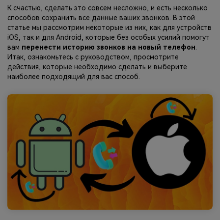
фотографии, видео и многое
К счастью, сделать это совсем несложно, и есть несколько
способов сохранить все данные ваших звонков. В этой
другое со смартфона на смартфон,
статье мы рассмотрим некоторые из них, как для устройств
со смартфона на ПК и наоборот.
iOS, так и для Android, которые без особых усилий помогут
вам
перенести историю звонков на новый телефон
.
Резервное копирование и
Итак, ознакомьтесь с руководством, просмотрите
действия, которые необходимо сделать и выберите
восстановление
наиболее подходящий для вас способ.
Создавайте резервные копии для
18+ типов данных и данных
WhatsApp на ПК. С легкостью
восстанавливайте резервные
копии.
Перенос плейлистов
НОВИНКА
Переносите музыкальные
плейлисты с одного потокового
сервиса на другой.