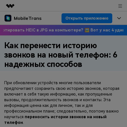
MobileTrans
Открыть приложение
Рекомендуемые продукты
Цифровая креативность AIGC
ть HEIC в JPG на компьютере? 🖼 Вот у нас 4 удивительных
Продукты
Бизнес
Управление данными
Как перенести историю
Обзор
Цены
О нас
ПК
Решения
звонков на новый телефон: 6
Новости
Скидки до 50%
Цены для версий Windows
Перенос данных WhatsApp
надежных способов
Переносите данные WhatsApp со
Покупка
Центр поддержки
Цены для версий Mac
смартфона на смартфон,
создавайте резервные копии
При обновлении устройств многие пользователи
предпочитают сохранить свою историю звонков, которая
WhatsApp и других социальных
Поддержка
Блог
Цены для Android
включает в себя такую информацию, как пропущенные
приложений на ПК и
вызовы, продолжительность звонков и контакты. Эта
восстанавливайте данные.
Популярные темы
информация ценна как для личном, так и для
Узнайте больше
профессиональном плане; следовательно, поэтому важно
Популярные темы
Перенос данных смартфона
научиться
переносить истории звонков на новый
телефон
.
Скачать
Передавайте сообщения,
Конкурсы и мероприятия