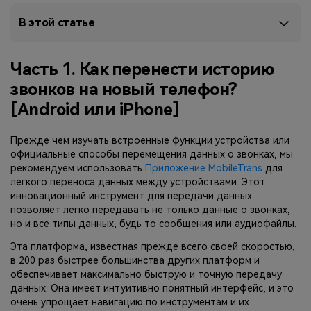
В этой статье
Приложение
Mutsapper
Часть 1. Как перенести историю
Передавайте данные WhatsApp &
звонков на новый телефон?
WhatsApp Business без сброса
[Android или iPhone]
настроек к заводским.
Прежде чем изучать встроенные функции устройства или
Приложение MobileTrans
официальные способы перемещения данных о звонках, мы
рекомендуем использовать
Приложение MobileTrans
для
Передавайте данные смартфона,
легкого переноса данных между устройствами. Этот
данные WhatsApp и файлы между
инновационный инструмент для передачи данных
устройствами.
позволяет легко передавать не только данные о звонках,
но и все типы данных, будь то сообщения или аудиофайлы.
Эта платформа, известная прежде всего своей скоростью,
в 200 раз быстрее большинства других платформ и
обеспечивает максимально быструю и точную передачу
данных. Она имеет интуитивно понятный интерфейс, и это
очень упрощает навигацию по инструментам и их