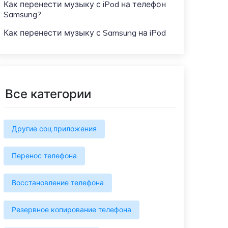
Больше событий
Как перенести музыку с iPod на телефон
Samsung?
Присоединяйтесь к конкурсам и
лотереям MobileTrans здесь! Выиграйте
Как перенести музыку с Samsung на iPod
бесплатную лицензию MobileTrans,
смартфоны и подарочные карты!
Все категории
Другие соц.приложения
Перенос телефона
Восстановление телефона
Резервное копирование телефона