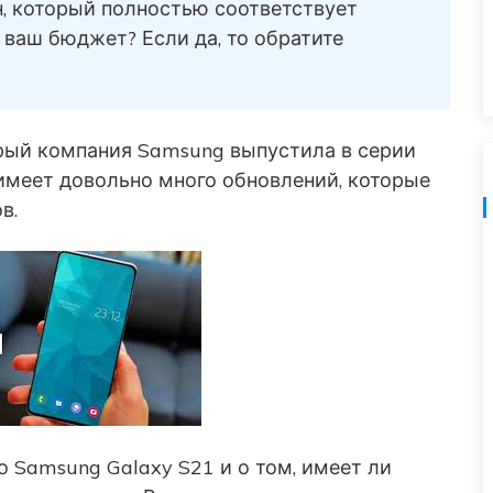
н, который полностью соответствует
Советы по передаче данных iTunes
НОВИНКА
ваш бюджет? Если да, то обратите
Превратите свой iTunes в мощный
Переносите музыкальные
медиаменеджер за несколько простых шагов.
анных
плейлисты с одного
ПК.
потокового сервиса на
другой.
рый компания Samsung выпустила в серии
1 имеет довольно много обновлений, которые
УЗНАЙТЕ БОЛЬШЕ
в.
о Samsung Galaxy S21 и о том, имеет ли