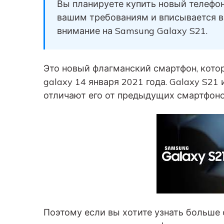
вашего нового Android.
Вы планируете купить новый телефо
и восстановление
вашим требованиям и вписывается в 
Советы по передаче данных iCloud
Создавайте резервные
внимание на Samsung Galaxy S21.
копии для 18+ типов д
Знали ли вы, что iCloud можно использовать
и данных WhatsApp на 
для передачи данных смартфона?
С легкостью
Это новый флагманский смартфон, кото
восстанавливайте
резервные копии.
galaxy 14 января 2021 года. Galaxy S2
отличают его от предыдущих смартфоно
Поэтому если вы хотите узнать больше 