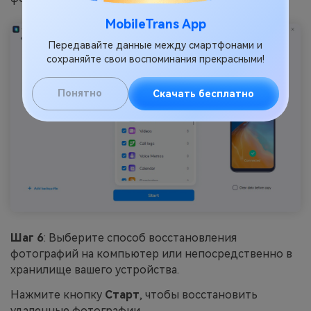
MobileTrans App
Передавайте данные между смартфонами и
сохраняйте свои воспоминания прекрасными!
Понятно
Скачать бесплатно
Шаг 6
: Выберите способ восстановления
фотографий на компьютер или непосредственно в
хранилище вашего устройства.
Нажмите кнопку
Старт
, чтобы восстановить
удаленные фотографии.