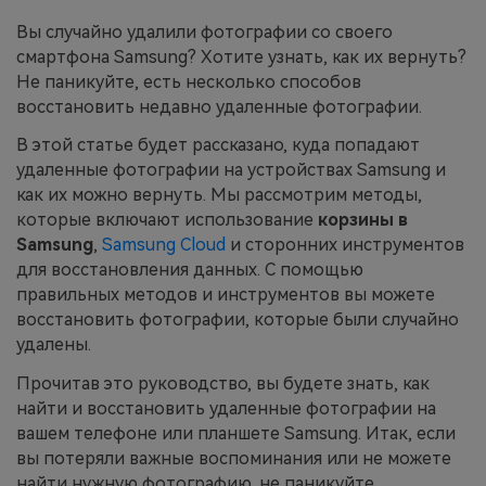
Вы случайно удалили фотографии со своего
Приложение
смартфона Samsung? Хотите узнать, как их вернуть?
Не паникуйте, есть несколько способов
Mutsapper
восстановить недавно удаленные фотографии.
Передавайте данные WhatsApp &
В этой статье будет рассказано, куда попадают
WhatsApp Business без сброса
удаленные фотографии на устройствах Samsung и
настроек к заводским.
как их можно вернуть. Мы рассмотрим методы,
которые включают использование
корзины в
Приложение MobileTrans
Samsung
,
Samsung Cloud
и сторонних инструментов
для восстановления данных. С помощью
Передавайте данные смартфона,
правильных методов и инструментов вы можете
данные WhatsApp и файлы между
устройствами.
восстановить фотографии, которые были случайно
удалены.
Прочитав это руководство, вы будете знать, как
найти и восстановить удаленные фотографии на
вашем телефоне или планшете Samsung. Итак, если
вы потеряли важные воспоминания или не можете
найти нужную фотографию, не паникуйте.