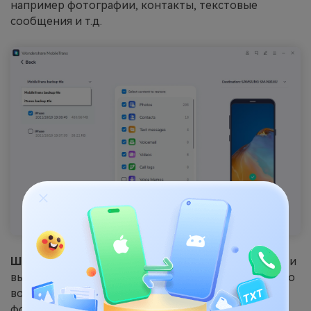
например фотографии, контакты, текстовые
сообщения и т.д.
Шаг 5
: MobileTrans просканирует ваше устройство и
выведет список удаленных файлов, которые можно
восстановить. Просмотрите и выберите
фотографии, которые вы хотите восстановить.