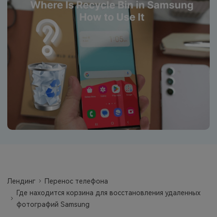
фотографии, видео и многое
другое со смартфона на смартфон,
со смартфона на ПК и наоборот.
Резервное копирование и
восстановление
Создавайте резервные копии для
18+ типов данных и данных
WhatsApp на ПК. С легкостью
восстанавливайте резервные
копии.
Перенос плейлистов
НОВИНКА
Переносите музыкальные
Лендинг
Перенос телефона
плейлисты с одного потокового
Где находится корзина для восстановления удаленных
сервиса на другой.
фотографий Samsung