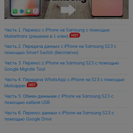
Приложение
Mutsapper
Часть 1. Перенос с iPhone на Samsung с помощью
Передавайте данные WhatsApp &
Mobieltrans (решение в 1 клик)
WhatsApp Business без сброса
Часть 2. Передача данных с iPhone на Samsung S23 с
настроек к заводским.
помощью Smart Switch (бесплатно)
Часть 3. Перенос с iPhone на Samsung S23 с помощью
Приложение MobileTrans
Google Migrate Tool
Передавайте данные смартфона,
Часть 4. Передача WhatsApp с iPhone на S23 с помощью
данные WhatsApp и файлы между
Mutsapper
устройствами.
Часть 5. Обмен данными с iPhone на Samsung S23 с
помощью кабеля USB
Часть 6. Перенос данных с iPhone на Samsung S23 с
помощью Google Drive