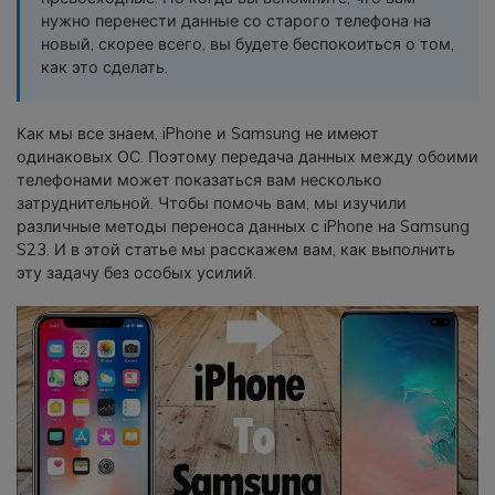
фотографии, видео и многое
нужно перенести данные со старого телефона на
другое со смартфона на смартфон,
новый, скорее всего, вы будете беспокоиться о том,
со смартфона на ПК и наоборот.
как это сделать.
Резервное копирование и
Как мы все знаем, iPhone и Samsung не имеют
восстановление
одинаковых ОС. Поэтому передача данных между обоими
телефонами может показаться вам несколько
Создавайте резервные копии для
затруднительной. Чтобы помочь вам, мы изучили
18+ типов данных и данных
различные методы переноса данных с iPhone на Samsung
WhatsApp на ПК. С легкостью
S23. И в этой статье мы расскажем вам, как выполнить
восстанавливайте резервные
эту задачу без особых усилий.
копии.
Перенос плейлистов
НОВИНКА
Переносите музыкальные
плейлисты с одного потокового
сервиса на другой.