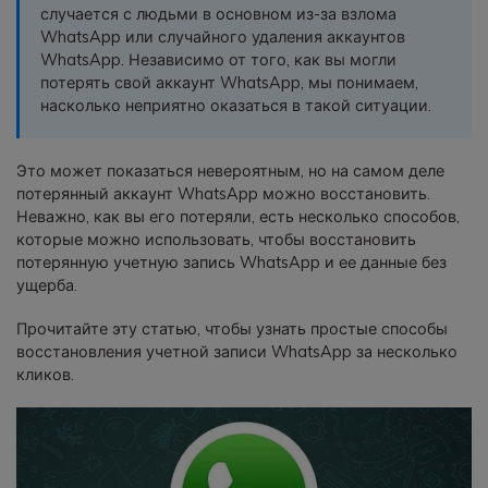
случается с людьми в основном из-за взлома
фотографии, видео и многое
WhatsApp или случайного удаления аккаунтов
другое со смартфона на смартфон,
WhatsApp. Независимо от того, как вы могли
со смартфона на ПК и наоборот.
потерять свой аккаунт WhatsApp, мы понимаем,
насколько неприятно оказаться в такой ситуации.
Резервное копирование и
восстановление
Это может показаться невероятным, но на самом деле
Создавайте резервные копии для
потерянный аккаунт WhatsApp можно восстановить.
18+ типов данных и данных
Неважно, как вы его потеряли, есть несколько способов,
WhatsApp на ПК. С легкостью
которые можно использовать, чтобы восстановить
восстанавливайте резервные
потерянную учетную запись WhatsApp и ее данные без
копии.
ущерба.
Прочитайте эту статью, чтобы узнать простые способы
Перенос плейлистов
восстановления учетной записи WhatsApp за несколько
НОВИНКА
кликов.
Переносите музыкальные
плейлисты с одного потокового
сервиса на другой.