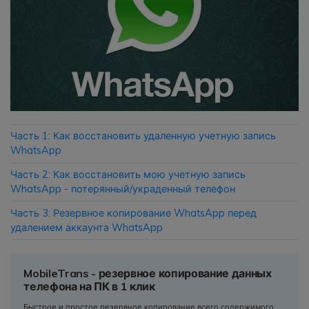
Приложение
Mutsapper
Передавайте данные WhatsApp &
WhatsApp Business без сброса
настроек к заводским.
Часть 1: Как восстановить удаленную учетную запись
WhatsApp
Приложение MobileTrans
Передавайте данные смартфона,
Часть 2: Как восстановить мою учетную запись
данные WhatsApp и файлы между
WhatsApp - потерянный/украденный телефон
устройствами.
Часть 3: Резервное копирование WhatsApp перед
удалением аккаунта WhatsApp
MobileTrans - резервное копирование данных
телефона на ПК в 1 клик
Быстрое и простое резервное копирование всего содержимого