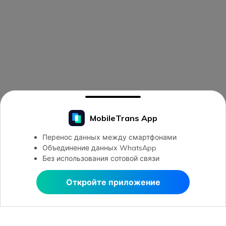
MobileTrans App
Перенос данных между смартфонами
Объединение данных WhatsApp
Без использования сотовой связи
Откройте приложение
Открыть в MobileTrans
Открыть в MobileTrans