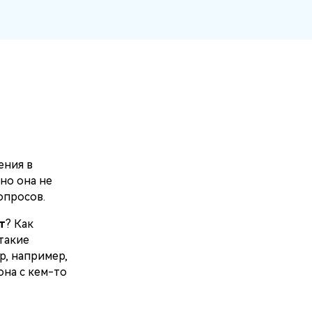
Больше событий
Присоединяйтесь к конкурсам и
лотереям MobileTrans здесь! Выиграйте
бесплатную лицензию MobileTrans,
смартфоны и подарочные карты!
ения в
но она не
опросов.
т
? Как
такие
p, например,
она с кем-то