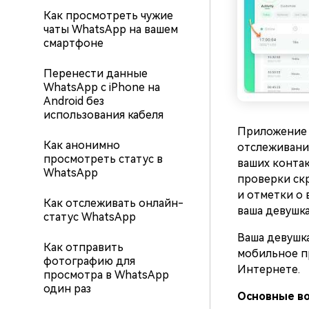
Как просмотреть чужие
чаты WhatsApp на вашем
смартфоне
Перенести данные
WhatsApp с iPhone на
Android без
использования кабеля
Приложение 
Как анонимно
отслеживани
просмотреть статус в
ваших конта
WhatsApp
проверки ск
и отметки о 
Как отслеживать онлайн-
ваша девушка
статус WhatsApp
Ваша девушка
Как отправить
мобильное пр
фотографию для
Интернете.
просмотра в WhatsApp
один раз
Основные в