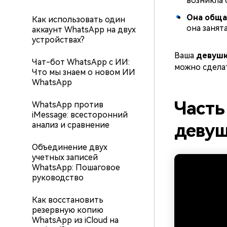
возникла 
Она обща
Как использовать один
она занят
аккаунт WhatsApp на двух
устройствах?
Ваша
девушк
Чат-бот WhatsApp с ИИ:
можно сдела
Что мы знаем о новом ИИ
WhatsApp
Часть
WhatsApp против
iMessage: всесторонний
девуш
анализ и сравнение
Объединение двух
учетных записей
WhatsApp: Пошаговое
руководство
Как восстановить
резервную копию
WhatsApp из iCloud на