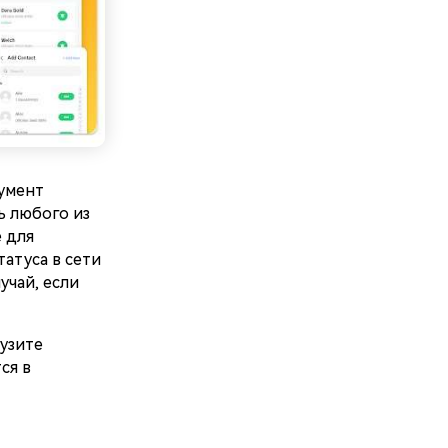
умент
ь любого из
 для
атуса в сети
учай, если
узите
ся в