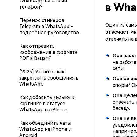
WhatsApp на новый
в Wha
телефон?
Перенос стикеров
Один из самы
Telegram в WhatsApp -
отвечает мн
подробное руководство
отвечать на 
Как отправить
изображение в формате
Она занят
PDF в Вацап?
на работе
сети.
[2025] Узнайте, как
закреплять сообщения в
Она на ва
WhatsApp
споры? Он
Она целе
Как добавить музыку к
отвечать 
картинке в статусе
беседу.
WhatsApp на iPhone
Она не в
Как объединить чаты
уведомлен
WhatsApp на iPhone и
например,
Android