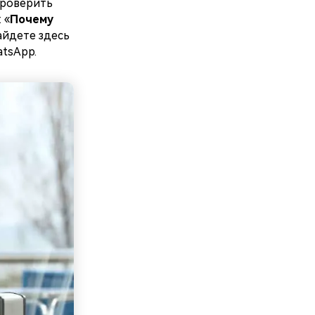
 проверить
 «
Почему
айдете здесь
tsApp.