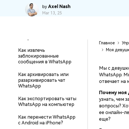
вашего нового Android.
Как сделать книгу
и восстановление
Axel Nash
by
WhatsApp
Mar 13, 25
самостоятельно
Советы по передаче данных iCloud
Создавайте резервные
Время чтения:
9 mins
копии для 18+ типов д
Знали ли вы, что iCloud можно использовать
Решения: восстановление
и данных WhatsApp на 
для передачи данных смартфона?
медиафайлов в WhatsApp
С легкостью
застряло
восстанавливайте
Главное
Упр
резервные копии.
Как извлечь
Моя девушк
заблокированные
сообщения в WhatsApp
Мы с девушко
Как архивировать или
WhatsApp. Мн
разархивировать чат
отвечает на 
WhatsApp
Почему моя 
Как экспортировать чаты
узнать, чем 
WhatsApp на компьютер
вопросы? Хот
ее онлайн-ле
Как перенести WhatsApp
еще?
с Android на iPhone?