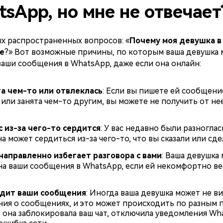
tsApp, но мне не отвечает
х распространенных вопросов: «
Почему моя девушка в 
е
?» Вот возможные причины, по которым ваша девушка 
ваши сообщения в WhatsApp, даже если она онлайн:
а чем-то или отвлеклась
: Если вы пишете ей сообщение
 или занята чем-то другим, вы можете не получить от не
с из-за чего-то сердится
: У вас недавно были разноглас
а может сердиться из-за чего-то, что вы сказали или сде
направленно избегает разговора с вами
: Ваша девушка
на ваши сообщения в WhatsApp, если ей некомфортно ве
идит ваши сообщения
: Иногда ваша девушка может не в
ия о сообщениях, и это может происходить по разным 
 она заблокировала ваш чат, отключила уведомления Wh