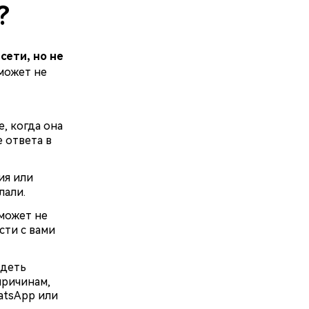
?
сети, но не
может не
, когда она
е ответа в
ия или
лали.
 может не
сти с вами
идеть
причинам,
atsApp или