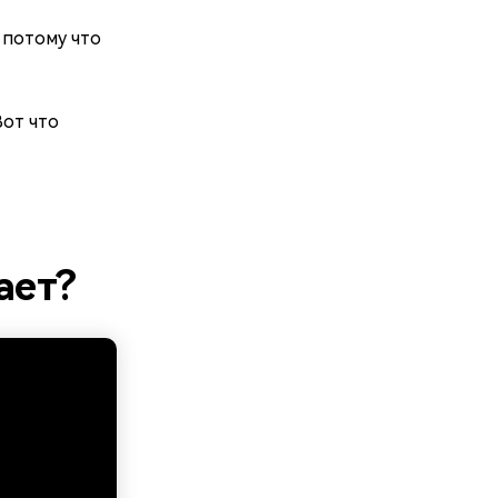
 потому что
Вот что
ает?