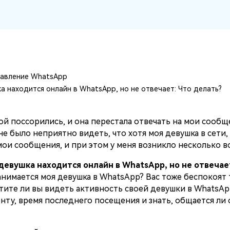
Советы по передаче данных iTunes
НОВИНКА
Превратите свой iTunes в мощный
Переносите музыкальные
медиаменеджер за несколько простых шагов.
анных
плейлисты с одного
ПК.
потокового сервиса на
другой.
авление WhatsApp
УЗНАЙТЕ БОЛЬШЕ
а находится онлайн в WhatsApp, но не отвечает: Что делать?
й поссорились, и она перестала отвечать на мои сообщ
е было неприятно видеть, что хотя моя девушка в сети, 
мои сообщения, и при этом у меня возникло несколько в
девушка находится онлайн в WhatsApp, но не отвечае
занимается моя девушка в WhatsApp? Вас тоже беспокоят 
ите ли вы видеть активность своей девушки в WhatsAp
нту, время последнего посещения и знать, общается ли 