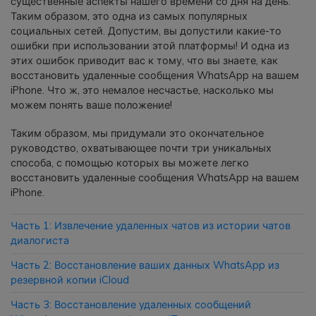
существенные аспекты нашего времени со дня на день.
Таким образом, это одна из самых популярных
социальных сетей. Допустим, вы допустили какие-то
Приложение
ошибки при использовании этой платформы! И одна из
этих ошибок приводит вас к тому, что вы знаете, как
Mutsapper
восстановить удаленные сообщения WhatsApp на вашем
Передавайте данные WhatsApp &
iPhone. Что ж, это немалое несчастье, насколько мы
WhatsApp Business без сброса
можем понять ваше положение!
настроек к заводским.
Таким образом, мы придумали это окончательное
руководство, охватывающее почти три уникальных
Приложение MobileTrans
способа, с помощью которых вы можете легко
Передавайте данные смартфона,
восстановить удаленные сообщения WhatsApp на вашем
данные WhatsApp и файлы между
iPhone.
устройствами.
Часть 1: Извлечение удаленных чатов из истории чатов
диалогиста
Часть 2: Восстановление ваших данных WhatsApp из
резервной копии iCloud
Часть 3: Восстановление удаленных сообщений