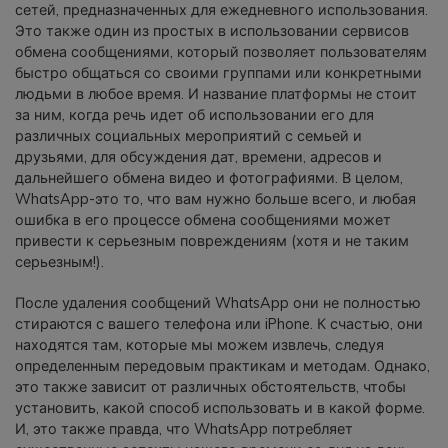
сетей, предназначенных для ежедневного использования.
фотографии, видео и многое
Это также один из простых в использовании сервисов
другое со смартфона на смартфон,
обмена сообщениями, который позволяет пользователям
со смартфона на ПК и наоборот.
быстро общаться со своими группами или конкретными
людьми в любое время. И название платформы не стоит
Резервное копирование и
за ним, когда речь идет об использовании его для
различных социальных мероприятий с семьей и
восстановление
друзьями, для обсуждения дат, времени, адресов и
Создавайте резервные копии для
дальнейшего обмена видео и фотографиями. В целом,
18+ типов данных и данных
WhatsApp-это то, что вам нужно больше всего, и любая
WhatsApp на ПК. С легкостью
ошибка в его процессе обмена сообщениями может
восстанавливайте резервные
привести к серьезным повреждениям (хотя и не таким
копии.
серьезным!).
После удаления сообщений WhatsApp они не полностью
Перенос плейлистов
стираются с вашего телефона или iPhone. К счастью, они
НОВИНКА
находятся там, которые мы можем извлечь, следуя
определенным передовым практикам и методам. Однако,
Переносите музыкальные
это также зависит от различных обстоятельств, чтобы
плейлисты с одного потокового
установить, какой способ использовать и в какой форме.
сервиса на другой.
И, это также правда, что WhatsApp потребляет