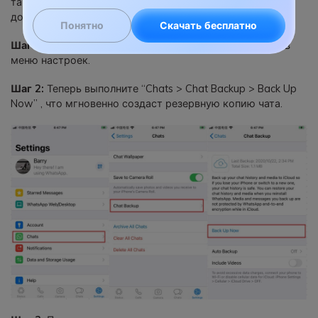
также должны быть уверены, что на iPhone и iCloud
достаточно места.
Понятно
Скачать бесплатно
Шаг 1:
Откройте приложение WhatsApp и перейдите в
меню настроек.
Шаг 2:
Теперь выполните “Chats > Chat Backup > Back Up
Now” , что мгновенно создаст резервную копию чата.