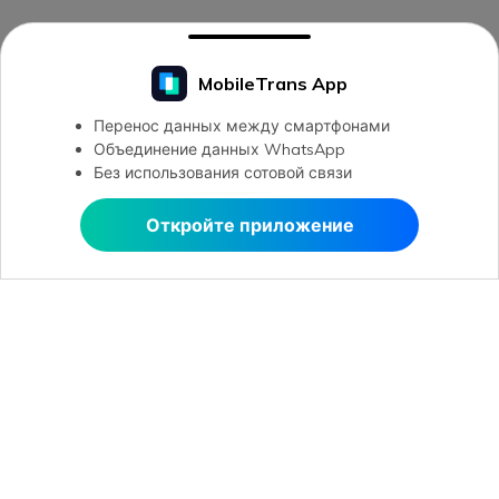
MobileTrans App
Перенос данных между смартфонами
Объединение данных WhatsApp
Без использования сотовой связи
Откройте приложение
Открыть в MobileTrans
Открыть в MobileTrans
Рекомендуемые ПО
Wondershare
Центр помощи