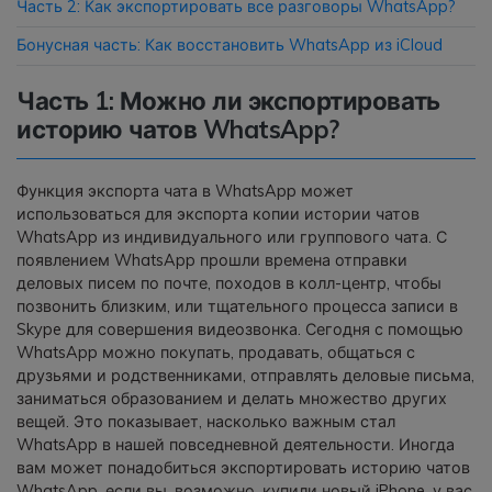
Часть 2: Как экспортировать все разговоры WhatsApp?
Бонусная часть: Как восстановить WhatsApp из iCloud
Приложение
Часть 1: Можно ли экспортировать
Mutsapper
историю чатов WhatsApp?
Передавайте данные WhatsApp &
WhatsApp Business без сброса
настроек к заводским.
Функция экспорта чата в WhatsApp может
использоваться для экспорта копии истории чатов
WhatsApp из индивидуального или группового чата. С
Приложение MobileTrans
появлением WhatsApp прошли времена отправки
Передавайте данные смартфона,
деловых писем по почте, походов в колл-центр, чтобы
данные WhatsApp и файлы между
позвонить близким, или тщательного процесса записи в
устройствами.
Skype для совершения видеозвонка. Сегодня с помощью
WhatsApp можно покупать, продавать, общаться с
друзьями и родственниками, отправлять деловые письма,
заниматься образованием и делать множество других
вещей. Это показывает, насколько важным стал
WhatsApp в нашей повседневной деятельности. Иногда
вам может понадобиться экспортировать историю чатов
WhatsApp, если вы, возможно, купили новый iPhone, у вас