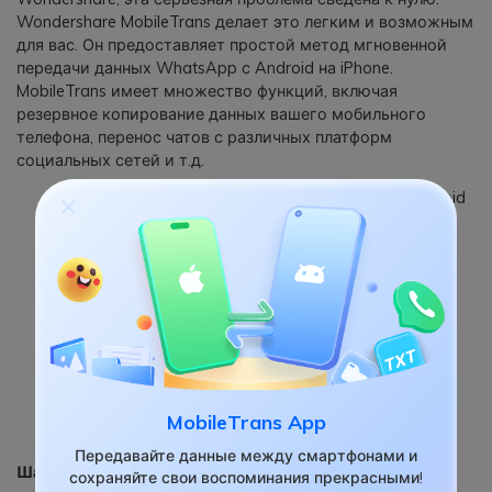
Wondershare MobileTrans делает это легким и возможным
для вас. Он предоставляет простой метод мгновенной
передачи данных WhatsApp с Android на iPhone.
MobileTrans имеет множество функций, включая
резервное копирование данных вашего мобильного
телефона, перенос чатов с различных платформ
социальных сетей и т.д.
Вы можете передавать данные WhatsApp с Android
на iOS или с iOS на Android.
Позволяет пользователям создавать резервные
копии чатов WhatsApp, фотографий, видео,
вложений и т.д. на компьютере.
Поддерживает WhatsApp Business, а также Viber,
LINE, Kik и Wechat.
Он может восстановить резервную копию чата
WhatsApp на устройствах.
Экспорт сообщений WhatsApp с компьютера в
MobileTrans App
PDF/HTML.
Передавайте данные между смартфонами и
Шаг 1: Запустите и выберите WhatsApp
сохраняйте свои воспоминания прекрасными!