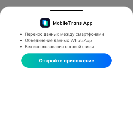
MobileTrans App
Перенос данных между смартфонами
Объединение данных WhatsApp
Без использования сотовой связи
Откройте приложение
Открыть в MobileTrans
Открыть в MobileTrans
Рекомендуемые ПО
Wondershare
Центр помощи