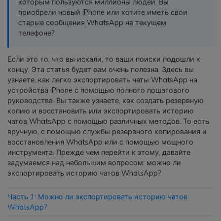
которым пользуются миллионы людей. Вы
фотографии, видео и многое
приобрели новый iPhone или хотите иметь свои
другое со смартфона на смартфон,
старые сообщения WhatsApp на текущем
со смартфона на ПК и наоборот.
телефоне?
Резервное копирование и
Если это то, что вы искали, то ваши поиски подошли к
восстановление
концу. Эта статья будет вам очень полезна. Здесь вы
узнаете, как легко экспортировать чаты WhatsApp на
Создавайте резервные копии для
устройства iPhone с помощью полного пошагового
18+ типов данных и данных
руководства. Вы также узнаете, как создать резервную
WhatsApp на ПК. С легкостью
копию и восстановить или экспортировать историю
восстанавливайте резервные
чатов WhatsApp с помощью различных методов. То есть
копии.
вручную, с помощью службы резервного копирования и
восстановления WhatsApp или с помощью мощного
инструмента. Прежде чем перейти к этому, давайте
Перенос плейлистов
задумаемся над небольшим вопросом: можно ли
НОВИНКА
экспортировать историю чатов WhatsApp?
Переносите музыкальные
плейлисты с одного потокового
Часть 1: Можно ли экспортировать историю чатов
сервиса на другой.
WhatsApp?