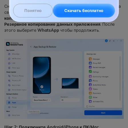
Сначала скачайте, установите и запустите MobileTrans на
Понятно
Скачать бесплатно
своем компьютере. Выберите вариант
Резервное
копирование и восстановление
, затем выберите
Резервное копирование данных приложения
. После
этого выберите
WhatsApp
чтобы продолжить.
Шаг 2: Подключите Android/iPhone к ПК/Mac