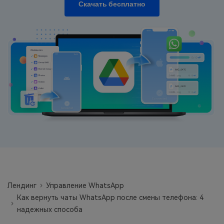
Скачать бесплатно
фотографии, видео и многое
другое со смартфона на смартфон,
со смартфона на ПК и наоборот.
Резервное копирование и
восстановление
Создавайте резервные копии для
18+ типов данных и данных
WhatsApp на ПК. С легкостью
восстанавливайте резервные
копии.
Перенос плейлистов
НОВИНКА
Переносите музыкальные
Лендинг
Управление WhatsApp
плейлисты с одного потокового
Как вернуть чаты WhatsApp после смены телефона: 4
сервиса на другой.
надежных способа