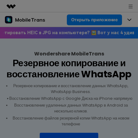
MobileTrans
Открыть приложение
Рекомендуемые продукты
Цифровая креативность AIGC
ть HEIC в JPG на компьютере? 🖼 Вот у нас 4 удивительных
Продукты
Бизнес
Управление данными
Обзор
Цены
О нас
Wondershare MobileTrans
ПК
Решения
Резервное копирование и
Новости
Скидки до 50%
Цены для версий Windows
Перенос данных WhatsApp
восстановление WhatsApp
Переносите данные WhatsApp со
Покупка
Центр поддержки
Цены для версий Mac
смартфона на смартфон,
Резервное копирование и восстановление данных WhatsApp,
создавайте резервные копии
WhatsApp Business.
WhatsApp и других социальных
Поддержка
Блог
Восстановление WhatsApp с Google Диска на iPhone напрямую
Цены для Android
приложений на ПК и
Восстановление удаленных данных WhatsApp в Android за
восстанавливайте данные.
несколько кликов.
Популярные темы
Узнайте больше
Восстановление файлов резервной копии WhatsApp на новом
телефоне
Популярные темы
Перенос данных смартфона
Скачать
Передавайте сообщения,
Конкурсы и мероприятия