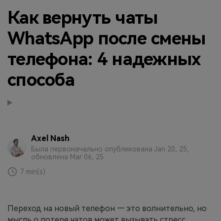
Как вернуть чаты
Приложение
WhatsApp после смены
Mutsapper
телефона: 4 надежных
Передавайте данные WhatsApp &
WhatsApp Business без сброса
способа
настроек к заводским.
Приложение MobileTrans
Передавайте данные смартфона,
данные WhatsApp и файлы между
Axel Nash
устройствами.
Была первоначально опубликована Jan 20, 25,
обновлена Mar 06, 25
7 min(s)
Переход на новый телефон — это волнительно, но
мысль о потере чатов может вызывать стресс.