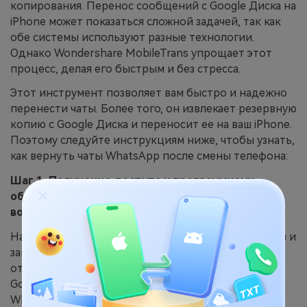
копирования. Перенос сообщений с Google Диска на
iPhone может показаться сложной задачей, так как
обе системы используют разные технологии.
Однако Wondershare MobileTrans упрощает этот
процесс, делая его быстрым и без стресса.
Этот инструмент позволяет вам быстро и надежно
перенести чаты. Более того, он извлекает резервную
копию с Google Диска и переносит ее на ваш iPhone.
Поэтому следуйте инструкциям ниже, чтобы узнать,
как вернуть чаты WhatsApp после смены телефона:
Шаг 1. Получение доступа к программному
обеспечению для начала процесса
восстановления
Начните восстановление чатов WhatsApp, загрузив и
запустив этот инструмент на вашем компьютере,
открыв основной интерфейс. Выберите опцию «С
Google Диска в WhatsApp» на вкладке «Перенос
WhatsApp», чтобы продолжить.