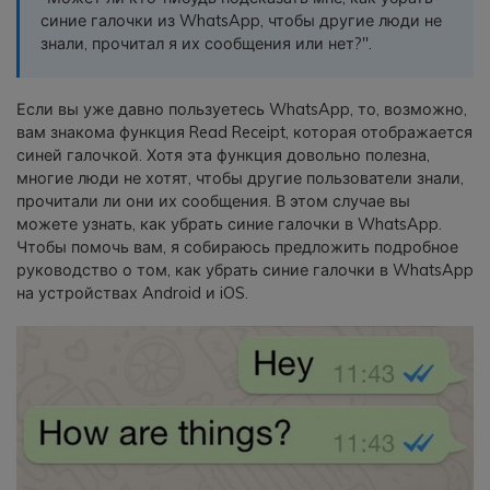
фотографии, видео и многое
синие галочки из WhatsApp, чтобы другие люди не
другое со смартфона на смартфон,
знали, прочитал я их сообщения или нет?".
со смартфона на ПК и наоборот.
Если вы уже давно пользуетесь WhatsApp, то, возможно,
Резервное копирование и
вам знакома функция Read Receipt, которая отображается
восстановление
синей галочкой. Хотя эта функция довольно полезна,
многие люди не хотят, чтобы другие пользователи знали,
Создавайте резервные копии для
прочитали ли они их сообщения. В этом случае вы
18+ типов данных и данных
можете узнать, как убрать синие галочки в WhatsApp.
WhatsApp на ПК. С легкостью
Чтобы помочь вам, я собираюсь предложить подробное
восстанавливайте резервные
руководство о том, как убрать синие галочки в WhatsApp
копии.
на устройствах Android и iOS.
Перенос плейлистов
НОВИНКА
Переносите музыкальные
плейлисты с одного потокового
сервиса на другой.