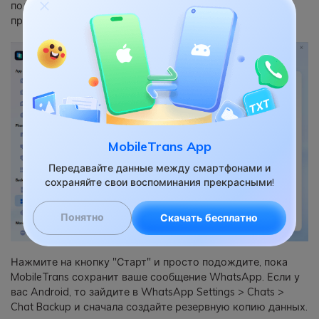
подключите смартфон к компьютеру и позвольте
приложению обнаружить его.
MobileTrans App
Передавайте данные между смартфонами и
сохраняйте свои воспоминания прекрасными!
Понятно
Скачать бесплатно
Нажмите на кнопку "Старт" и просто подождите, пока
MobileTrans сохранит ваше сообщение WhatsApp. Если у
вас Android, то зайдите в WhatsApp Settings > Chats >
Chat Backup и сначала создайте резервную копию данных.