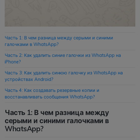
Приложение
Mutsapper
Часть 1: В чем разница между серыми и синими
Передавайте данные WhatsApp &
галочками в WhatsApp?
WhatsApp Business без сброса
настроек к заводским.
Часть 2: Как удалить синие галочки из WhatsApp на
iPhone?
Приложение MobileTrans
Часть 3: Как удалить синюю галочку из WhatsApp на
Передавайте данные смартфона,
устройствах Android?
данные WhatsApp и файлы между
Часть 4: Как создавать резервные копии и
устройствами.
восстанавливать сообщения WhatsApp?
Часть 1: В чем разница между
серыми и синими галочками в
WhatsApp?