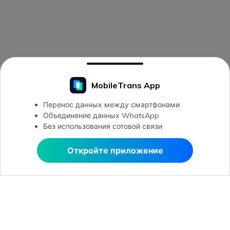
MobileTrans App
Перенос данных между смартфонами
Объединение данных WhatsApp
Без использования сотовой связи
Откройте приложение
Открыть в MobileTrans
Открыть в MobileTrans
Рекомендуемые ПО