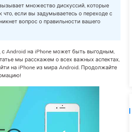
Советы по передаче данных iTunes
НОВИНКА
 вызывает множество дискуссий, которые
Превратите свой iTunes в мощный
 что, если вы задумываетесь о переходе с
Переносите музыкальные
медиаменеджер за несколько простых шагов.
озникнет вопрос о правильности вашего
анных
плейлисты с одного
ПК.
потокового сервиса на
другой.
УЗНАЙТЕ БОЛЬШЕ
 с Android на iPhone может быть выгодным,
статье мы расскажем о всех важных аспектах,
ейти на iPhone из мира Android. Продолжайте
ормацию!