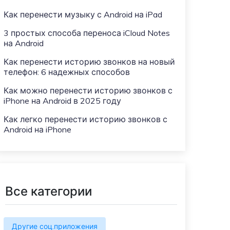
Больше событий
Как перенести музыку с Android на iPad
Присоединяйтесь к конкурсам и
лотереям MobileTrans здесь! Выиграйте
3 простых способа переноса iCloud Notes
бесплатную лицензию MobileTrans,
на Android
смартфоны и подарочные карты!
Как перенести историю звонков на новый
телефон: 6 надежных способов
Как можно перенести историю звонков с
iPhone на Android в 2025 году
Как легко перенести историю звонков с
Android на iPhone
Все категории
Другие соц.приложения