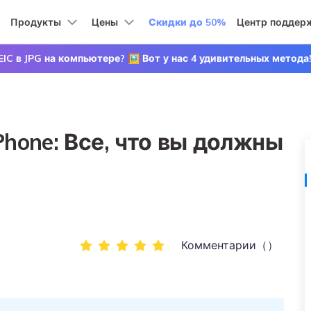
е продукты
Продукты
Бизнес
Цены
О нас
Центр поддер
Скидки до 50%
Новости
Покуп
Управлени
О нас
IC в JPG на компьютере? 🖼 Вот у нас 4 удивительных метода
ПК
Наша история
ия
Решения для работы с PDF
Диаграммы &
Видеокреативно
Продукты д
dows
Цены для версий Mac
Графики
данными
Карьера
t
PDFelement
EdrawMind
Filmora
Recoverit
Перенос данных
Создание и редактирование PDF-файлов.
Восстановлен
Советы по передаче данных приложений
смартфона
Phone: Все, что вы должны
Связаться с нами
EdrawMax
PDFelement Cloud
MobileTran
Советы и рекомендации для ускоренной
лект-карт.
Облачное управление документами.
Перенос дан
передачи данных Kik, Viber и WeChat.
Передавайте сообщения,
а на
фотографии, видео и многое
PDFelement Online
Советы по передаче данных iPad/iPod
другое со смартфона на
Бесплатный онлайн-инструмент PDF.
sApp
смартфон, со смартфона на
Откройте для себя новое и заново влюбитесь
HiPDF
ПК и наоборот.
iPad / iPod.
Бесплатный и универсальный онлайн-инструмент PDF.
Комментарии（）
ые.
Советы по передаче данных Samsung
Посмотреть все продукты
Откройте для себя новые функции Samsung и
не упустите самую полезную информацию.
ание
Перенос плейлистов