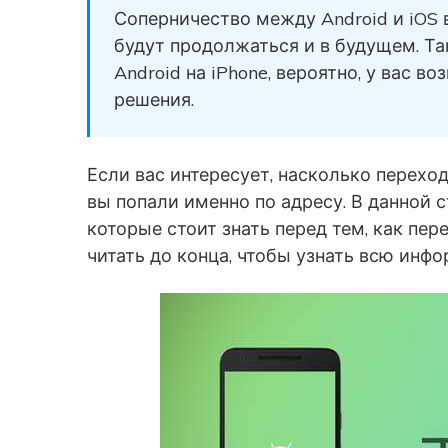
вашего нового Android.
и восстановление
Соперничество между Android и iOS
будут продолжаться и в будущем. Так
Советы по передаче данных iCloud
Создавайте резервные
Android на iPhone, вероятно, у вас в
копии для 18+ типов д
Знали ли вы, что iCloud можно использовать
и данных WhatsApp на 
для передачи данных смартфона?
решения.
С легкостью
восстанавливайте
резервные копии.
Если вас интересует, насколько переход
вы попали именно по адресу. В данной 
которые стоит знать перед тем, как пер
читать до конца, чтобы узнать всю инф