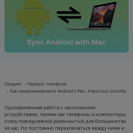
фотографии, видео и многое
другое со смартфона на смартфон,
со смартфона на ПК и наоборот.
Резервное копирование и
восстановление
Создавайте резервные копии для
18+ типов данных и данных
WhatsApp на ПК. С легкостью
восстанавливайте резервные
копии.
Лендинг
Перенос телефона
Как синхронизировать Android с Mac: 4 простых способа
Перенос плейлистов
НОВИНКА
Одновременная работа с несколькими
Переносите музыкальные
устройствами, такими как телефоны и компьютеры,
плейлисты с одного потокового
стала повседневной реальностью для большинства
сервиса на другой.
из нас. Но постоянно переключаться между ними и