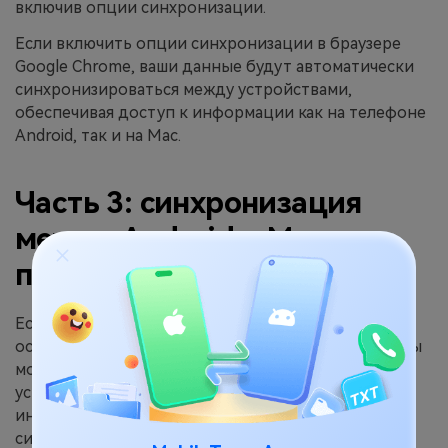
включив опции синхронизации.
Если включить опции синхронизации в браузере
Google Chrome, ваши данные будут автоматически
синхронизироваться между устройствами,
обеспечивая доступ к информации как на телефоне
Android, так и на Mac.
Часть 3: синхронизация
между Android и Mac с
помощью Gmail
Если вы используете свой аккаунт Gmail как
основное средство для управления контактами, вы
можете синхронизировать контакты между
устройством Android и Mac с помощью веб-
интерфейса Gmail. Вот что нужно сделать, чтобы
синхронизировать контакты на Mac с помощью