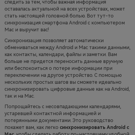
следить за тем, чтобы важная информация
оставалась актуальной на всех устройствах, может
Приложение
стать настоящей головной болью. Вот тут-то
синхронизация смартфона Android с компьютером
Mutsapper
Mac и выручит вас!
Передавайте данные WhatsApp &
Синхронизация позволяет автоматически
WhatsApp Business без сброса
обмениваться между Android и Mac такими данными,
настроек к заводским.
как контакты, календари, файлы и заметки. Вам
больше не придется переносить данные вручную
Приложение MobileTrans
или беспокоиться о потере информации при
переключении на другое устройство. С помощью
Передавайте данные смартфона,
нескольких простых шагов вы сможете идеально
данные WhatsApp и файлы между
устройствами.
синхронизировать цифровые данные как на Android,
так и на Mac.
Попрощайтесь с несовпадающими календарями,
устаревшей контактной информацией и
потерянными документами. Это руководство
покажет вам, как легко
синхронизировать Android с
Mac
, чтобы сделать работу по-настоящему удобной