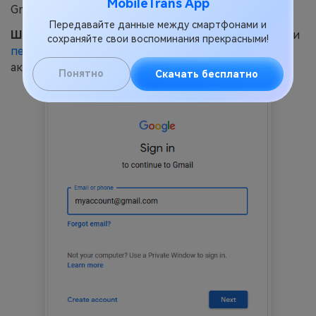
MobileTrans App
Gmail:
Передавайте данные между смартфонами и
Шаг 1.
Откройте веб-браузер на компьютере Mac и
сохраняйте свои воспоминания прекрасными!
перейдите на сайт gmail.com
. Войдите в свой
аккаунт Gmail.
Понятно
Скачать бесплатно