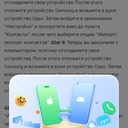
отсоедините свои устройства. После этого
отложите устройство Samsung и возьмите в руки
устройство Oppo. Затем войдите в приложение
"Настройки" и прокрутите вниз до пункта
"Контакты", после чего выберите опцию "Импорт/
экспорт контактов".
Шаг 8:
Теперь вы закончили с
компьютером, поэтому отсоедините свои
устройства. После этого отложите устройство
Samsung и возьмите в руки устройство Oppo. Затем
войдите в приложение "Настройки" и прокрутите
вниз до пункта "Контакты", после чего выберите
опцию "Импорт/экспорт контактов".
Шаг 9:
На следующем экране выберите опцию
"Импорт из устройства хранения". Теперь вам будет
предложено перейти к месту, куда вы перенесли