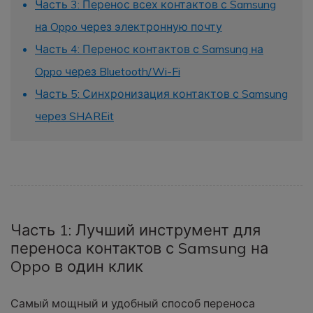
Часть 3: Перенос всех контактов с Samsung
Приложение
на Oppo через электронную почту
Часть 4: Перенос контактов с Samsung на
Mutsapper
Oppo через Bluetooth/Wi-Fi
Передавайте данные WhatsApp &
Часть 5: Синхронизация контактов с Samsung
WhatsApp Business без сброса
настроек к заводским.
через SHAREit
Приложение MobileTrans
Передавайте данные смартфона,
данные WhatsApp и файлы между
устройствами.
Часть 1: Лучший инструмент для
переноса контактов с Samsung на
Oppo в один клик
Самый мощный и удобный способ переноса