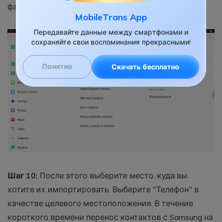
файл контактов с устройства Samsung.
MobileTrans App
Передавайте данные между смартфонами и
сохраняйте свои воспоминания прекрасными!
Понятно
Скачать бесплатно
Шаг 10:
После этого выберите место, куда вы
хотите их импортировать. Выберите "Телефон" в
качестве целевого местоположения. В течение
короткого времени перенос контактов с Samsung на