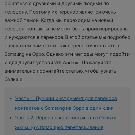
общаться с друзьями и другими людьми по
фотографии, видео и многое
другое со смартфона на смартфон,
телефону. Поэтому их перенос является очень
со смартфона на ПК и наоборот.
важной темой. Когда мы переходим на новый
телефон, контакты не могут быть проигнорированы
Резервное копирование и
и нуждаются в переносе. В этой статье мы подробно
восстановление
расскажем вам о том, как перенести контакты с
Создавайте резервные копии для
Samsung на Oppo. Однако эти методы могут подойти
18+ типов данных и данных
и для других устройств Android. Пожалуйста,
WhatsApp на ПК. С легкостью
восстанавливайте резервные
внимательно прочитайте статью, чтобы узнать
копии.
больше.
Перенос плейлистов
Часть 1: Лучший инструмент для переноса
НОВИНКА
контактов с Samsung на Oppo в один клик
Переносите музыкальные
плейлисты с одного потокового
Часть 2: Перенос всех контактов с Oppo на
сервиса на другой.
Samsung с помощью перетаскивания