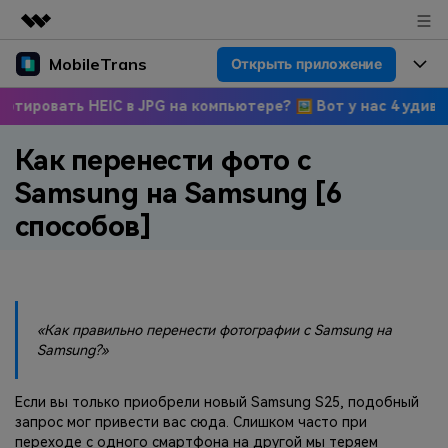
MobileTrans
Открыть приложение
Рекомендуемые продукты
Цифровая креативность AIGC
ть HEIC в JPG на компьютере? 🖼 Вот у нас 4 удивительных
Продукты
Бизнес
Управление данными
Как перенести фото с
Обзор
Цены
О нас
ПК
Решения
Samsung на Samsung [6
Новости
Скидки до 50%
Цены для версий Windows
Перенос данных WhatsApp
способов]
Переносите данные WhatsApp со
Покупка
Центр поддержки
Цены для версий Mac
смартфона на смартфон,
создавайте резервные копии
WhatsApp и других социальных
Поддержка
Блог
Цены для Android
«Как правильно перенести фотографии с Samsung на
приложений на ПК и
Samsung?»
восстанавливайте данные.
Популярные темы
Узнайте больше
Если вы только приобрели новый Samsung S25, подобный
Популярные темы
Перенос данных смартфона
запрос мог привести вас сюда. Слишком часто при
Скачать
Передавайте сообщения,
переходе с одного смартфона на другой мы теряем
Конкурсы и мероприятия