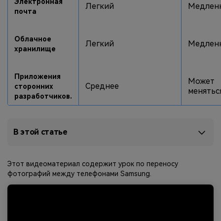
Электронная
Легкий
Медлен
почта
Приложение
Облачное
Легкий
Медлен
Mutsapper
хранилище
Передавайте данные WhatsApp &
WhatsApp Business без сброса
Приложения
Может
настроек к заводским.
Среднее
сторонних
менятьс
разработчиков.
Приложение MobileTrans
Передавайте данные смартфона,
В этой статье
данные WhatsApp и файлы между
устройствами.
Этот видеоматериал содержит урок по переносу
фотографий между телефонами Samsung.