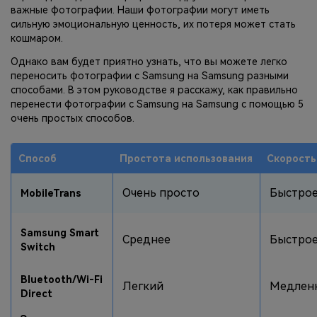
важные фотографии. Наши фотографии могут иметь
фотографии, видео и многое
сильную эмоциональную ценность, их потеря может стать
другое со смартфона на смартфон,
кошмаром.
со смартфона на ПК и наоборот.
Однако вам будет приятно узнать, что вы можете легко
переносить фотографии с Samsung на Samsung разными
Резервное копирование и
способами. В этом руководстве я расскажу, как правильно
восстановление
перенести фотографии с Samsung на Samsung с помощью 5
очень простых способов.
Создавайте резервные копии для
18+ типов данных и данных
WhatsApp на ПК. С легкостью
Способ
Простота использования
Скорость
восстанавливайте резервные
копии.
Очень просто
Быстро
MobileTrans
Перенос плейлистов
Samsung Smart
НОВИНКА
Среднее
Быстро
Switch
Переносите музыкальные
плейлисты с одного потокового
Bluetooth/Wi-Fi
Легкий
Медлен
сервиса на другой.
Direct