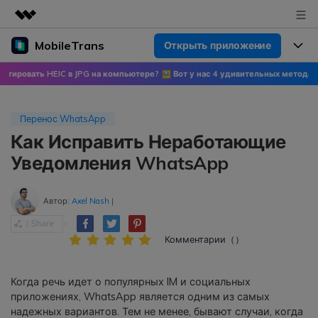
MobileTrans
Открыть приложение
Рекомендуемые продукты
Цифровая креативность AIGC
 HEIC в JPG на компьютере? 🖼 Вот у нас 4 удивительных метода!
🍀 Узнайт
Продукты
Бизнес
Управление данными
Обзор
Цены
О нас
Перенос WhatsApp
ПК
Решения
Как Исправить Неработающие
Новости
Скидки до 50%
Цены для версий Windows
Перенос данных WhatsApp
Уведомления WhatsApp
Переносите данные WhatsApp со
Покупка
Центр поддержки
Цены для версий Mac
смартфона на смартфон,
Автор:
Axel Nash
|
создавайте резервные копии
WhatsApp и других социальных
Поддержка
Блог
Цены для Android
приложений на ПК и
Комментарии（）
восстанавливайте данные.
Популярные темы
Узнайте больше
Когда речь идет о популярных IM и социальных
Популярные темы
Перенос данных смартфона
приложениях, WhatsApp является одним из самых
Скачать
надежных вариантов. Тем не менее, бывают случаи, когда
Передавайте сообщения,
Конкурсы и мероприятия