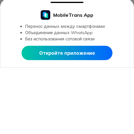
MobileTrans App
Перенос данных между смартфонами
Объединение данных WhatsApp
Без использования сотовой связи
Откройте приложение
Открыть в MobileTrans
Открыть в MobileTrans
Рекомендуемые ПО
Wondershare
Центр помощи