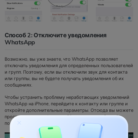
Способ 2: Отключите уведомления
WhatsApp
Возможно, вы уже знаете, что WhatsApp позволяет
отключать уведомления для определенных пользователей
и групп. Поэтому, если вы отключили звук для контакта
или группы, вы не будете получать уведомления об их
сообщениях.
Чтобы устранить проблему неработающих уведомлений
WhatsApp на iPhone, перейдите к контакту или группе и
откройте дополнительные параметры. Отсюда вы можете
просто отключить функцию "Отключить звук", чтобы
получать уведомления WhatsApp.