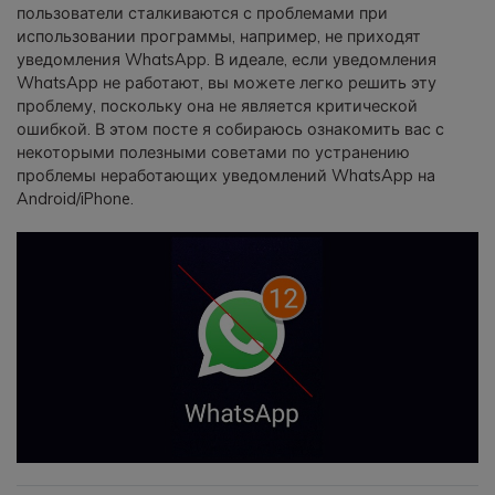
пользователи сталкиваются с проблемами при
фотографии, видео и многое
использовании программы, например, не приходят
другое со смартфона на смартфон,
уведомления WhatsApp. В идеале, если уведомления
со смартфона на ПК и наоборот.
WhatsApp не работают, вы можете легко решить эту
проблему, поскольку она не является критической
Резервное копирование и
ошибкой. В этом посте я собираюсь ознакомить вас с
некоторыми полезными советами по устранению
восстановление
проблемы неработающих уведомлений WhatsApp на
Создавайте резервные копии для
Android/iPhone.
18+ типов данных и данных
WhatsApp на ПК. С легкостью
восстанавливайте резервные
копии.
Перенос плейлистов
НОВИНКА
Переносите музыкальные
плейлисты с одного потокового
сервиса на другой.