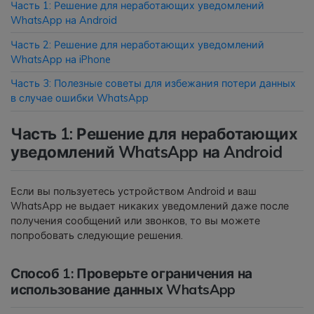
Часть 1: Решение для неработающих уведомлений
WhatsApp на Android
Приложение
Часть 2: Решение для неработающих уведомлений
WhatsApp на iPhone
Mutsapper
Часть 3: Полезные советы для избежания потери данных
Передавайте данные WhatsApp &
в случае ошибки WhatsApp
WhatsApp Business без сброса
настроек к заводским.
Часть 1: Решение для неработающих
уведомлений WhatsApp на Android
Приложение MobileTrans
Передавайте данные смартфона,
данные WhatsApp и файлы между
Если вы пользуетесь устройством Android и ваш
устройствами.
WhatsApp не выдает никаких уведомлений даже после
получения сообщений или звонков, то вы можете
попробовать следующие решения.
Способ 1: Проверьте ограничения на
использование данных WhatsApp