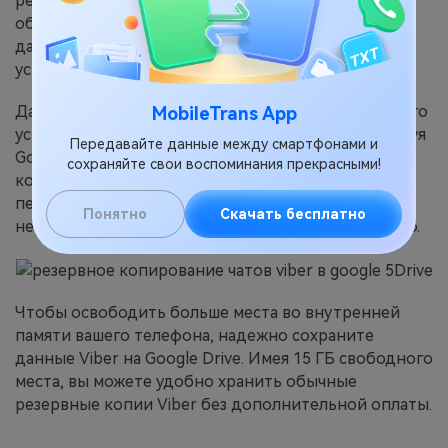
резервное копирование медиафайлов и чатов,
обеспечивая безопасную резервную копию ваших
данных в случае потери или повреждения
устройства.
Данные Viber можно быстро восстановить с любого
MobileTrans App
устройства с подключением к интернету, используя
Передавайте данные между смартфонами и
Google Drive в качестве места резервного
сохраняйте свои воспоминания прекрасными!
копирования. Это удобно, если необходимо
перенести данные на новый телефон или
Понятно
Скачать бесплатно
некоторое время использовать другое устройство.
Чтобы освободить больше места во внутренней
памяти вашего телефона, надежно сохраните
данные Viber на Google Drive. Имея 15 ГБ свободного
места, вы можете удобно хранить обычные
резервные копии Viber без дополнительной оплаты.