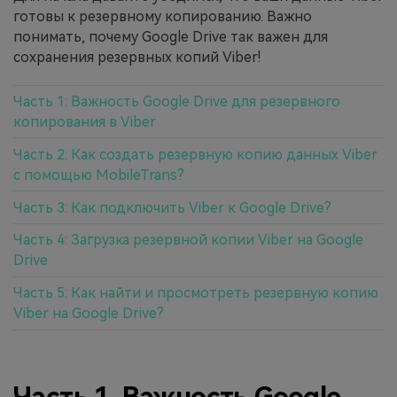
готовы к резервному копированию. Важно
понимать, почему Google Drive так важен для
Приложение
сохранения резервных копий Viber!
Mutsapper
Часть 1: Важность Google Drive для резервного
Передавайте данные WhatsApp &
копирования в Viber
WhatsApp Business без сброса
настроек к заводским.
Часть 2: Как создать резервную копию данных Viber
с помощью MobileTrans?
Приложение MobileTrans
Часть 3: Как подключить Viber к Google Drive?
Передавайте данные смартфона,
Часть 4: Загрузка резервной копии Viber на Google
данные WhatsApp и файлы между
Drive
устройствами.
Часть 5: Как найти и просмотреть резервную копию
Viber на Google Drive?
Часть 1. Важность Google