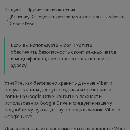
фотографии, видео и многое
Лендинг
Другие соц.приложения
другое со смартфона на смартфон,
[Решение] Как сделать резервную копию данных Viber на
со смартфона на ПК и наоборот.
Google Drive
Резервное копирование и
восстановление
Если вы используете Viber и хотите
Создавайте резервные копии для
обеспечить безопасность своих важных чатов
18+ типов данных и данных
и медиафайлов, вам повезло - вы попали по
WhatsApp на ПК. С легкостью
адресу!
восстанавливайте резервные
копии.
Узнайте, как безопасно хранить данные Viber и
получать к ним доступ, создавая их резервные
Перенос плейлистов
копии на Google Drive. Узнайте о важности
НОВИНКА
использования Google Drive и следуйте нашему
Переносите музыкальные
подробному руководству по подключению Viber к
плейлисты с одного потокового
Google Drive.
сервиса на другой.
Для начала давайте убедимся, что ваши данные Viber