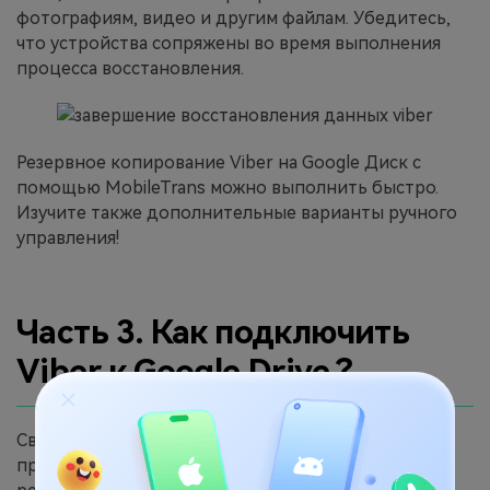
фотографиям, видео и другим файлам. Убедитесь,
что устройства сопряжены во время выполнения
процесса восстановления.
Резервное копирование Viber на Google Диск с
помощью MobileTrans можно выполнить быстро.
Изучите также дополнительные варианты ручного
управления!
Часть 3. Как подключить
Viber к Google Drive ?
Связь Viber и Google Drive необходима по разным
причинам. Он обеспечивает автоматическое