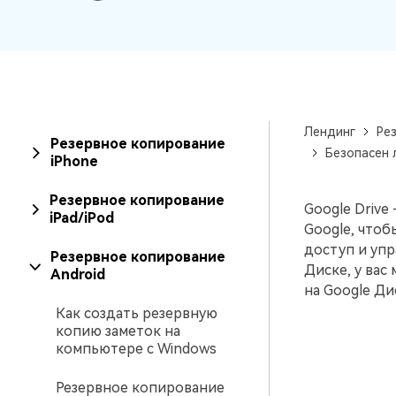
вашего нового Android.
и восстановление
Советы по передаче данных iCloud
Создавайте резервные
копии для 18+ типов д
Знали ли вы, что iCloud можно использовать
и данных WhatsApp на 
для передачи данных смартфона?
С легкостью
восстанавливайте
Лендинг
Ре
резервные копии.
Резервное копирование
Безопасен 
iPhone
Резервное копирование
Google Drive
iPad/iPod
Google, чтоб
доступ и упр
Резервное копирование
Диске, у вас
Android
на Google Ди
Как создать резервную
копию заметок на
компьютере с Windows
Резервное копирование