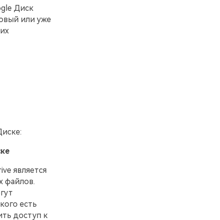
gle Диск
овый или уже
 их
Диске:
ске
ve является
х файлов.
гут
кого есть
ить доступ к