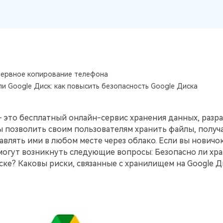
Советы по передаче данных iTunes
НОВИНКА
Превратите свой iTunes в мощный
Переносите музыкальные
медиаменеджер за несколько простых шагов.
анных
плейлисты с одного
ПК.
потокового сервиса на
другой.
зервное копирование телефона
УЗНАЙТЕ БОЛЬШЕ
ли Google Диск: как повысить безопасность Google Диска
 - это бесплатный онлайн-сервис хранения данных, раз
ы позволить своим пользователям хранить файлы, получ
авлять ими в любом месте через облако. Если вы новичок
 могут возникнуть следующие вопросы: Безопасно ли хр
ске? Каковы риски, связанные с хранилищем на Google Д