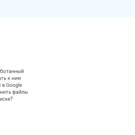
Больше событий
Присоединяйтесь к конкурсам и
лотереям MobileTrans здесь! Выиграйте
бесплатную лицензию MobileTrans,
смартфоны и подарочные карты!
работанный
ать к ним
 в Google
анить файлы
иске?