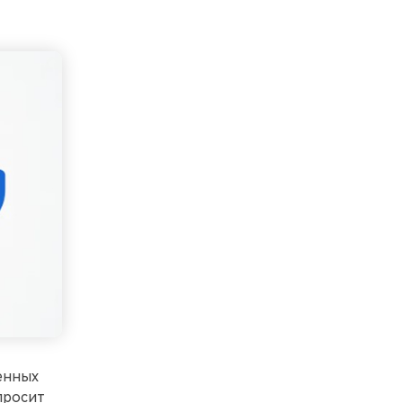
енных
просит