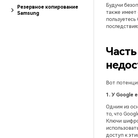
Будучи безоп
Резервное копирование
также имеет 
Samsung
пользуетесь 
последствиях
Часть
недос
Вот потенциа
1. У Google
Одним из осн
то, что Goog
Ключи шифро
использовать
доступ к эти