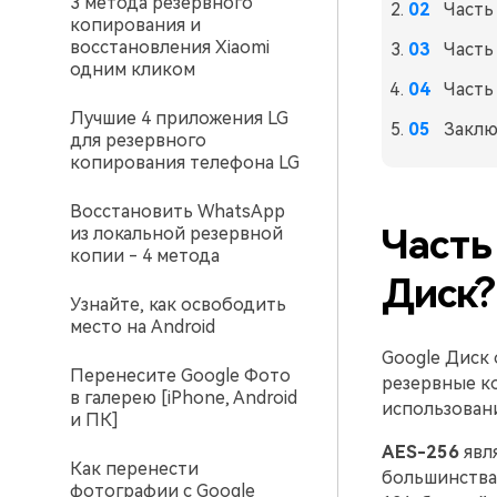
3 метода резервного
Часть
копирования и
восстановления Xiaomi
Часть
одним кликом
Часть
Лучшие 4 приложения LG
Заклю
для резервного
копирования телефона LG
Восстановить WhatsApp
Часть
из локальной резервной
копии - 4 метода
Диск?
Узнайте, как освободить
место на Android
Google Диск 
Перенесите Google Фото
резервные ко
в галерею [iPhone, Android
использован
и ПК]
AES-256
явл
Как перенести
большинства 
фотографии с Google