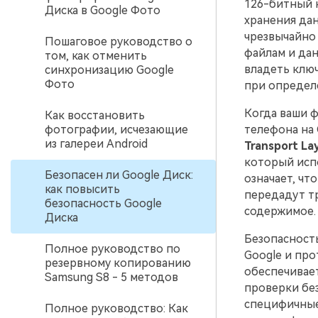
126-битный 
Диска в Google Фото
хранения дан
чрезвычайно 
Пошаговое руководство о
файлам и дан
том, как отменить
владеть клю
синхронизацию Google
Фото
при определ
Когда ваши ф
Как восстановить
фотографии, исчезающие
телефона на 
из галереи Android
Transport Lay
который исп
Безопасен ли Google Диск:
означает, чт
как повысить
передадут т
безопасность Google
содержимое.
Диска
Безопасность
Полное руководство по
Google и про
резервному копированию
обеспечивае
Samsung S8 - 5 методов
проверки бе
специфичные
Полное руководство: Как