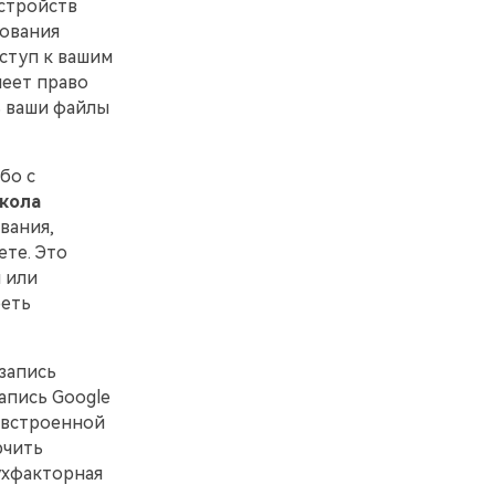
стройств
рования
ступ к вашим
меет право
ь ваши файлы
бо с
кола
вания,
те. Это
 или
реть
запись
апись Google
 встроенной
ючить
ухфакторная