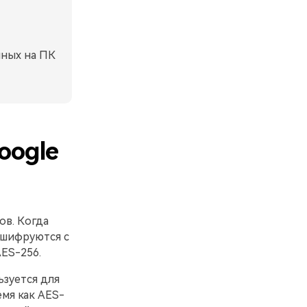
нных на ПК
oogle
ов. Когда
 шифруются с
ES-256.
зуется для
емя как AES-