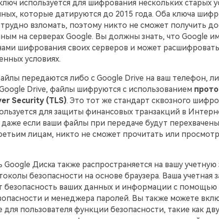
ключ используется для шифрования нескольких старых у
ных, которые датируются до 2015 года. Оба ключа шиф
трудно взломать, поэтому никто не сможет получить до
ным на серверах Google. Вы должны знать, что Google и
чами шифрования своих серверов и может расшифроват
енных условиях.
айлы передаются либо с Google Drive на ваш телефон, ли
Google Drive, файлы шифруются с использованием
прото
er Security (TLS)
. Это тот же стандарт сквозного шифро
ользуется для защиты финансовых транзакций в Интерне
о даже если ваши файлы при передаче будут перехвачены
ретьим лицам, никто не сможет прочитать или просмот
 Google Диска также распространяется на вашу учетную 
токолы безопасности на основе браузера. Ваша учетная з
т безопасность ваших данных и информации с помощью
зопасности и менеджера паролей. Вы также можете вкл
 для пользователя функции безопасности, такие как дв