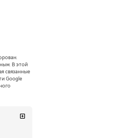
фрован.
ным. В этой
ая связанные
ти Google
ного