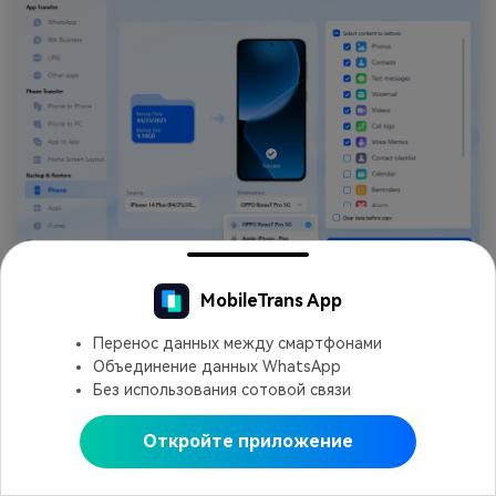
MobileTrans App
Шаг 5
: Дождитесь завершения процесса.
Восстановление резервных копий на iPhone с
Перенос данных между смартфонами
помощью MobileTrans займет всего несколько
Объединение данных WhatsApp
минут. Программа уведомит вас, как только
Без использования сотовой связи
восстановление будет завершено.
Откройте приложение
Открыть в MobileTrans