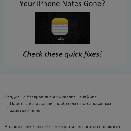
фотографии, видео и многое
другое со смартфона на смартфон,
со смартфона на ПК и наоборот.
Резервное копирование и
восстановление
Создавайте резервные копии для
18+ типов данных и данных
WhatsApp на ПК. С легкостью
восстанавливайте резервные
копии.
Перенос плейлистов
Лендинг
Резервное копирование телефона
НОВИНКА
Простые исправления проблемы с исчезновением
Переносите музыкальные
заметок iPhone
плейлисты с одного потокового
сервиса на другой.
В ваших заметках iPhone хранятся записи с важной