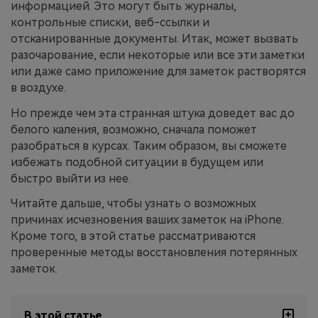
информацией. Это могут быть журналы,
контрольные списки, веб-ссылки и
Приложение
отсканированные документы. Итак, может вызвать
разочарование, если некоторые или все эти заметки
Mutsapper
или даже само приложение для заметок растворятся
Передавайте данные WhatsApp &
в воздухе.
WhatsApp Business без сброса
Но прежде чем эта странная штука доведет вас до
настроек к заводским.
белого каления, возможно, сначала поможет
разобраться в курсах. Таким образом, вы сможете
Приложение MobileTrans
избежать подобной ситуации в будущем или
Передавайте данные смартфона,
быстро выйти из нее.
данные WhatsApp и файлы между
Читайте дальше, чтобы узнать о возможных
устройствами.
причинах исчезновения ваших заметок на iPhone.
Кроме того, в этой статье рассматриваются
проверенные методы восстановления потерянных
заметок.
В этой статье