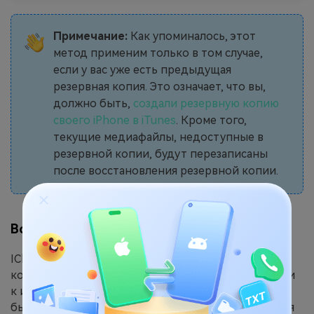
Примечание:
Как упоминалось, этот
метод применим только в том случае,
если у вас уже есть предыдущая
резервная копия. Это означает, что вы,
должно быть,
создали резервную копию
своего iPhone в iTunes
. Кроме того,
текущие медиафайлы, недоступные в
резервной копии, будут перезаписаны
после восстановления резервной копии.
Восстановление из резервной копии iCloud
ICloud от Apple автоматически создает резервную
копию вашего iPhone ежедневно при подключении
к источнику питания и Wi-Fi. Однако вы, должно
быть, включили функцию резервного копирования