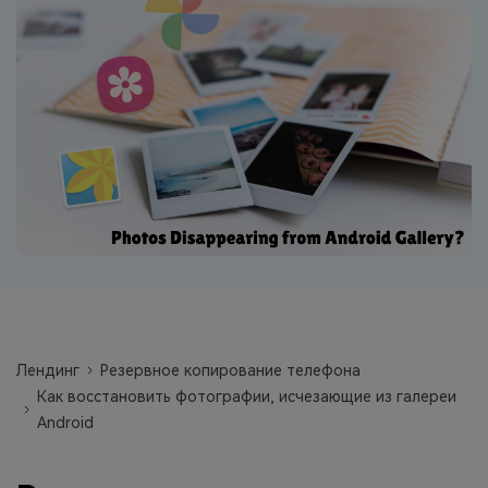
фотографии, видео и многое
другое со смартфона на смартфон,
со смартфона на ПК и наоборот.
Резервное копирование и
восстановление
Создавайте резервные копии для
18+ типов данных и данных
WhatsApp на ПК. С легкостью
восстанавливайте резервные
копии.
Перенос плейлистов
НОВИНКА
Лендинг
Резервное копирование телефона
Как восстановить фотографии, исчезающие из галереи
Переносите музыкальные
плейлисты с одного потокового
Android
сервиса на другой.