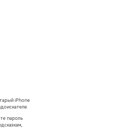
старый iPhone
идоискателе.
ите пароль
одсказкам,