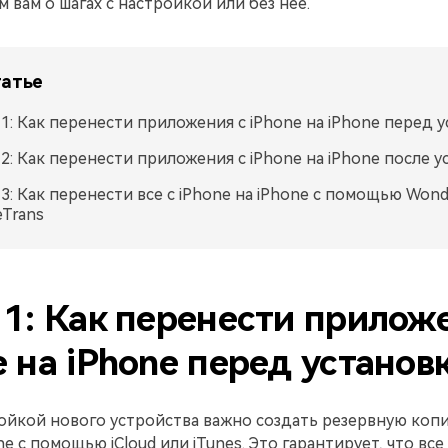
 вам о шагах с настройкой или без нее.
татье
 1: Как перенести приложения с iPhone на iPhone перед 
 2: Как перенести приложения с iPhone на iPhone после 
 3: Как перенести все с iPhone на iPhone с помощью Wond
eTrans
 1: Как перенести прилож
e на iPhone перед установ
ойкой нового устройства важно создать резервную коп
ne с помощью iCloud или iTunes. Это гарантирует, что все