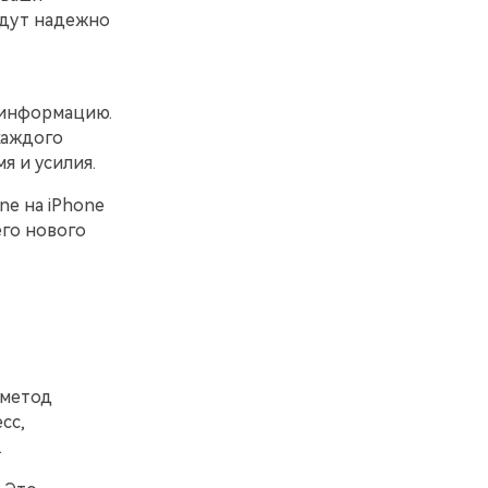
удут надежно
 информацию.
каждого
я и усилия.
ne на iPhone
го нового
 метод
сс,
.