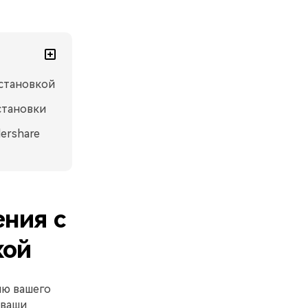
установкой
установки
ershare
ения с
кой
ию вашего
 ваши