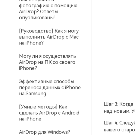
фотографию с помощью
AirDrop? Ответы
опубликованы!
[Руководство] Как я могу
выполнить AirDrop с Mac
на iPhone?
Могу ли я осуществлять
AirDrop на ПК со своего
iPhone?
Эффективные способы
переноса данных с iPhone
на Samsung
Шаг 3: Когда
[Умные методы] Как
над новым. У
сделать AirDrop с Android
на iPhone
Шаг 4: Следу
вашего старо
AirDrop для Windows?