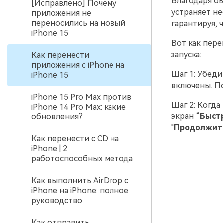
Благодаря бы
[Исправлено] Почему
устраняет не
приложения не
переносились на новый
гарантируя, 
iPhone 15
Вот как пере
запуска:
Как перенести
приложения с iPhone на
Шаг 1: Убеди
iPhone 15
включены. По
iPhone 15 Pro Max против
Шаг 2: Когда
iPhone 14 Pro Max: какие
экран “
Быстр
обновления?
"
Продолжит
Как перенести c CD на
iPhone | 2
работоспособных метода
Как выполнить AirDrop с
iPhone на iPhone: полное
руководство
Как отправить