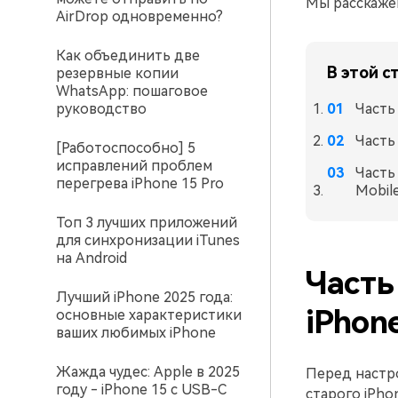
Мы расскажем
AirDrop одновременно?
Как объединить две
В этой с
резервные копии
WhatsApp: пошаговое
руководство
Часть
Часть
[Работоспособно] 5
исправлений проблем
Часть
перегрева iPhone 15 Pro
Mobil
Топ 3 лучших приложений
для синхронизации iTunes
на Android
Часть
Лучший iPhone 2025 года:
iPhon
основные характеристики
ваших любимых iPhone
Жажда чудес: Apple в 2025
Перед настр
году - iPhone 15 с USB-C
старого iPho