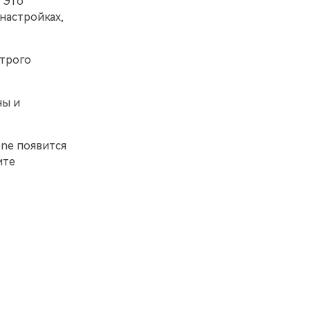
 Это
настройках,
строго
ны и
one появится
ите