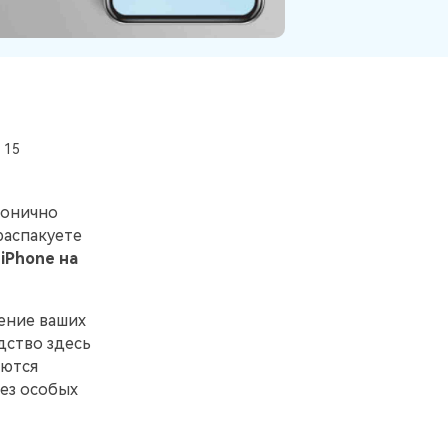
Больше событий
Присоединяйтесь к конкурсам и
лотереям MobileTrans здесь! Выиграйте
бесплатную лицензию MobileTrans,
смартфоны и подарочные карты!
 15
монично
распакуете
iPhone на
ение ваших
дство здесь
аются
ез особых