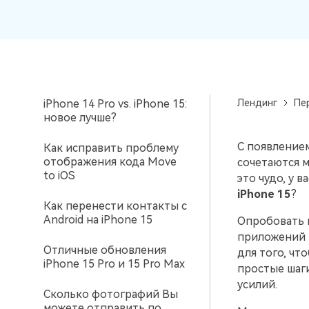
фотографии с iPhone на
вашего нового Android.
и восстановление
компьютер: 8 способов
Советы по передаче данных iCloud
Создавайте резервные
iPhone 15 vs. iPhone 15 Pro:
копии для 18+ типов д
Знали ли вы, что iCloud можно использовать
Стоит ли переплачивать
и данных WhatsApp на 
для передачи данных смартфона?
за 15 Pro?
С легкостью
восстанавливайте
iPhone 14 Pro vs. iPhone 15:
Лендинг
Пе
резервные копии.
новое лучше?
С появлением
Как исправить проблему
отображения кода Move
сочетаются м
to iOS
это чудо, у 
iPhone 15
?
Как перенести контакты с
Android на iPhone 15
Опробовать 
приложений 
Отличные обновления
для того, чт
iPhone 15 Pro и 15 Pro Max
простые шаг
усилий.
Сколько фотографий Вы
можете отправить по