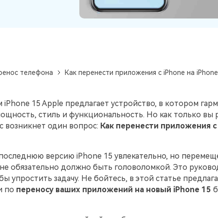
Советы по передаче данных iTunes
НОВИНКА
Превратите свой iTunes в мощный
Переносите музыкальные
медиаменеджер за несколько простых шагов.
анных
плейлисты с одного
ПК.
потокового сервиса на
другой.
ренос телефона
Как перенести приложения с iPhone на iPhone
УЗНАЙТЕ БОЛЬШЕ
 iPhone 15 Apple предлагает устройство, в котором гар
ощность, стиль и функциональность. Но как только вы 
вас возникнет один вопрос:
Как перенести приложения с 
последнюю версию iPhone 15 увлекательно, но перемещ
не обязательно должно быть головоломкой. Это руково
обы упростить задачу. Не бойтесь, в этой статье предлаг
и по
переносу ваших приложений на новый iPhone 15
б