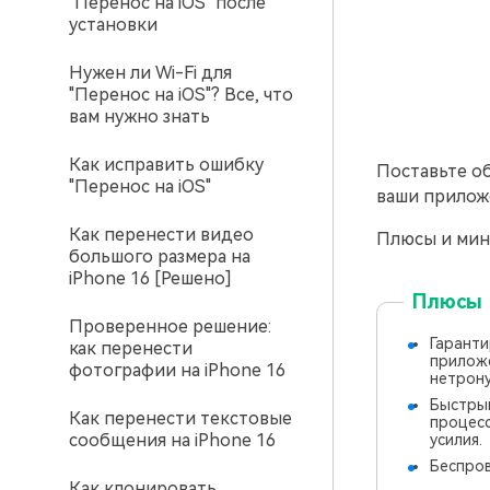
"Перенос на iOS" после
установки
Нужен ли Wi-Fi для
"Перенос на iOS"? Все, что
вам нужно знать
Как исправить ошибку
Поставьте об
"Перенос на iOS"
ваши прилож
Как перенести видео
Плюсы и мину
большого размера на
iPhone 16 [Решено]
Плюсы
Проверенное решение:
Гаранти
как перенести
приложе
фотографии на iPhone 16
нетрону
Быстры
Как перенести текстовые
процесс
сообщения на iPhone 16
усилия.
Беспров
Как клонировать