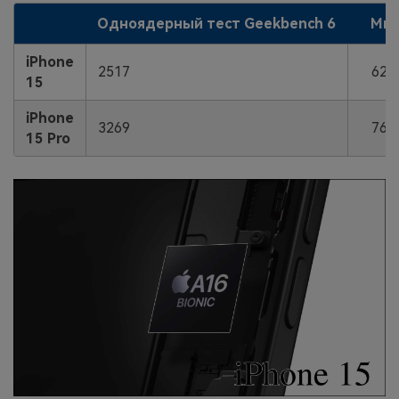
Одноядерный тест Geekbench 6
Мно
iPhone
2517
628
15
iPhone
3269
766
15 Pro