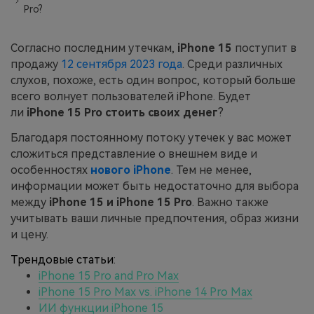
Pro?
Приложение
Согласно последним утечкам,
iPhone 15
поступит в
Mutsapper
продажу
12 сентября 2023 года
. Среди различных
слухов, похоже, есть один вопрос, который больше
Передавайте данные WhatsApp &
всего волнует пользователей iPhone. Будет
WhatsApp Business без сброса
ли
iPhone 15 Pro стоить своих денег
?
настроек к заводским.
Благодаря постоянному потоку утечек у вас может
сложиться представление о внешнем виде и
Приложение MobileTrans
особенностях
нового iPhone
. Тем не менее,
Передавайте данные смартфона,
информации может быть недостаточно для выбора
данные WhatsApp и файлы между
между
iPhone 15 и iPhone 15 Pro
. Важно также
устройствами.
учитывать ваши личные предпочтения, образ жизни
и цену.
Трендовые статьи
:
iPhone 15 Pro and Pro Max
iPhone 15 Pro Max vs. iPhone 14 Pro Max
ИИ функции iPhone 15