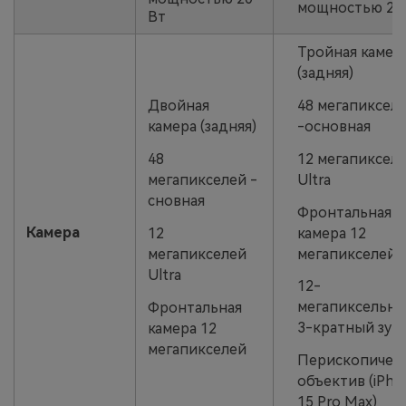
мощностью 23
Вт
Тройная камер
(задняя)
48 мегапиксел
Двойная
-основная
камера (задняя)
12 мегапиксел
48
Ultra
мегапикселей -
сновная
Фронтальная
Камера
камера 12
12
мегапикселей
мегапикселей
Ultra
12-
мегапиксельн
Фронтальная
3-кратный зум
камера 12
мегапикселей
Перископичес
объектив (iPho
15 Pro Max)