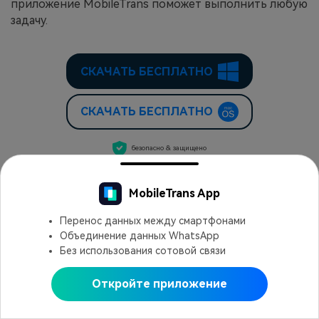
приложение MobileTrans поможет выполнить любую
задачу.
СКАЧАТЬ БЕСПЛАТНО
СКАЧАТЬ БЕСПЛАТНО
безопасно & защищено
Axel Nash
Mar 06, 25
MobileTrans App
Поделиться статьей:
Перенос данных между смартфонами
Объединение данных WhatsApp
Без использования сотовой связи
Может быть, вы тоже интересуетесь
Откройте приложение
Открыть в MobileTrans
4 Метода для переноса контактов с одного iPhone