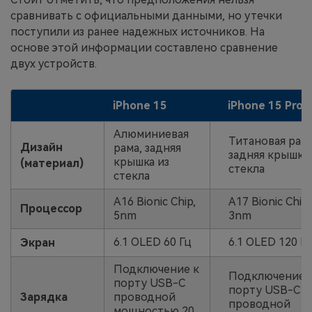
сравнивать с официальными данными, но утечки
поступили из ранее надежных источников. На
основе этой информации составлено сравнение
двух устройств.
iPhone 15
iPhone 15 Pro
Алюминиевая
Титановая рама
Дизайн
рама, задняя
задняя крышка 
крышка из
(материал)
стекла
стекла
A16 Bionic Chip,
A17 Bionic Chip,
Процессор
5nm
3nm
6.1 OLED 60 Гц
6.1 OLED 120 Г
Экран
Подключение к
Подключение 
порту USB-C
порту USB-C
Зарядка
проводной
проводной
мощностью 20