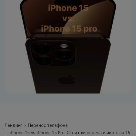
фотографии, видео и многое
другое со смартфона на смартфон,
со смартфона на ПК и наоборот.
Резервное копирование и
восстановление
Создавайте резервные копии для
18+ типов данных и данных
WhatsApp на ПК. С легкостью
восстанавливайте резервные
копии.
Перенос плейлистов
НОВИНКА
Переносите музыкальные
плейлисты с одного потокового
сервиса на другой.
Лендинг
Перенос телефона
iPhone 15 vs. iPhone 15 Pro: Стоит ли переплачивать за 15